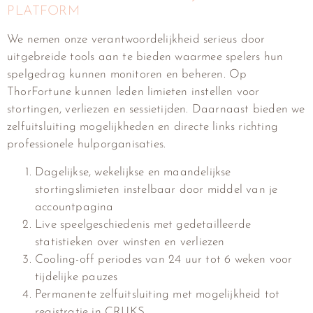
PLATFORM
We nemen onze verantwoordelijkheid serieus door
uitgebreide tools aan te bieden waarmee spelers hun
spelgedrag kunnen monitoren en beheren. Op
ThorFortune kunnen leden limieten instellen voor
stortingen, verliezen en sessietijden. Daarnaast bieden we
zelfuitsluiting mogelijkheden en directe links richting
professionele hulporganisaties.
Dagelijkse, wekelijkse en maandelijkse
stortingslimieten instelbaar door middel van je
accountpagina
Live speelgeschiedenis met gedetailleerde
statistieken over winsten en verliezen
Cooling-off periodes van 24 uur tot 6 weken voor
tijdelijke pauzes
Permanente zelfuitsluiting met mogelijkheid tot
registratie in CRUKS