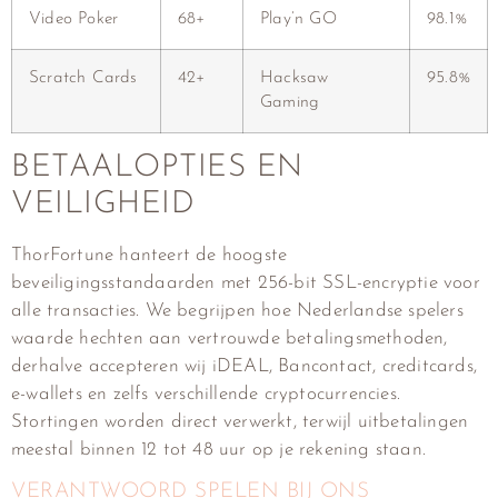
Video Poker
68+
Play’n GO
98.1%
Scratch Cards
42+
Hacksaw
95.8%
Gaming
BETAALOPTIES EN
VEILIGHEID
ThorFortune hanteert de hoogste
beveiligingsstandaarden met 256-bit SSL-encryptie voor
alle transacties. We begrijpen hoe Nederlandse spelers
waarde hechten aan vertrouwde betalingsmethoden,
derhalve accepteren wij iDEAL, Bancontact, creditcards,
e-wallets en zelfs verschillende cryptocurrencies.
Stortingen worden direct verwerkt, terwijl uitbetalingen
meestal binnen 12 tot 48 uur op je rekening staan.
VERANTWOORD SPELEN BIJ ONS