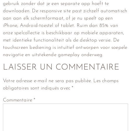
gebruik zonder dat je een separate app hoeft te
downloaden. De responsive site past zichzelf automatisch
aan aan elk schermformaat, of je nu speelt op een
iPhone, Android-toestel of tablet. Ruim dan 85% van
onze spelcollectie is beschikbaar op mobiele apparaten,
met identieke functionaliteit als de desktop versie. De
touchscreen bediening is intuïtief ontworpen voor soepele
navigatie en uitstekende gameplay onderweg.
LAISSER UN COMMENTAIRE
Votre adresse e-mail ne sera pas publiée.
Les champs
obligatoires sont indiqués avec
*
Commentaire
*