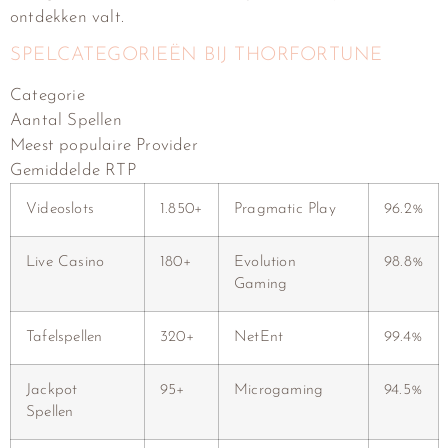
ontdekken valt.
SPELCATEGORIEËN BIJ THORFORTUNE
Categorie
Aantal Spellen
Meest populaire Provider
Gemiddelde RTP
Videoslots
1.850+
Pragmatic Play
96.2%
Live Casino
180+
Evolution
98.8%
Gaming
Tafelspellen
320+
NetEnt
99.4%
Jackpot
95+
Microgaming
94.5%
Spellen