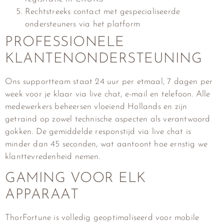
Rechtstreeks contact met gespecialiseerde
ondersteuners via het platform
PROFESSIONELE
KLANTENONDERSTEUNING
Ons supportteam staat 24 uur per etmaal, 7 dagen per
week voor je klaar via live chat, e-mail en telefoon. Alle
medewerkers beheersen vloeiend Hollands en zijn
getraind op zowel technische aspecten als verantwoord
gokken. De gemiddelde responstijd via live chat is
minder dan 45 seconden, wat aantoont hoe ernstig we
klanttevredenheid nemen.
GAMING VOOR ELK
APPARAAT
ThorFortune is volledig geoptimaliseerd voor mobile