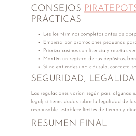
CONSEJOS
PIRATEPOT
PRÁCTICAS
Lee los términos completos antes de ace
Empieza por promociones pequeñas para p
Prioriza casinos con licencia y reseñas ver
Mantén un registro de tus depósitos, bon
Si no entiendes una cláusula, contacta so
SEGURIDAD, LEGALID
Las regulaciones varían según país: algunas ju
legal; si tienes dudas sobre la legalidad de l
responsable: establece límites de tiempo y dine
RESUMEN FINAL