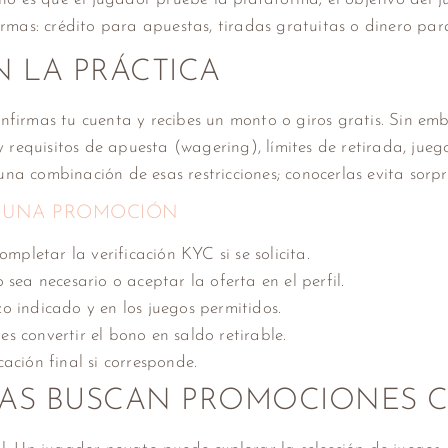
 formas: crédito para apuestas, tiradas gratuitas o dinero par
 LA PRÁCTICA
confirmas tu cuenta y recibes un monto o giros gratis. Sin em
quisitos de apuesta (wagering), límites de retirada, juegos
una combinación de esas restricciones; conocerlas evita sorpr
R UNA PROMOCIÓN
mpletar la verificación KYC si se solicita.
sea necesario o aceptar la oferta en el perfil.
zo indicado y en los juegos permitidos.
es convertir el bono en saldo retirable.
cación final si corresponde.
AS BUSCAN PROMOCIONES C