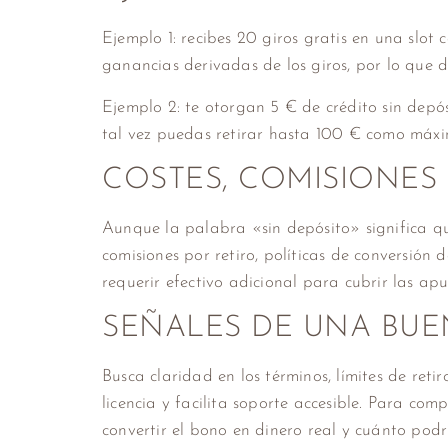
Ejemplo 1: recibes 20 giros gratis en una slot
ganancias derivadas de los giros, por lo que 
Ejemplo 2: te otorgan 5 € de crédito sin depós
tal vez puedas retirar hasta 100 € como máxim
COSTES, COMISIONES
Aunque la palabra «sin depósito» significa que
comisiones por retiro, políticas de conversión
requerir efectivo adicional para cubrir las apue
SEÑALES DE UNA BU
Busca claridad en los términos, límites de reti
licencia y facilita soporte accesible. Para com
convertir el bono en dinero real y cuánto pod