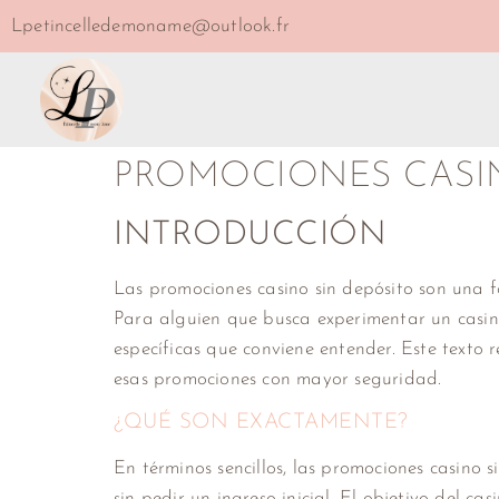
Lpetincelledemoname@outlook.fr
PROMOCIONES CASIN
INTRODUCCIÓN
Las promociones casino sin depósito son una f
Para alguien que busca experimentar un casino
específicas que conviene entender. Este texto 
esas promociones con mayor seguridad.
¿QUÉ SON EXACTAMENTE?
En términos sencillos, las promociones casino 
sin pedir un ingreso inicial. El objetivo del c