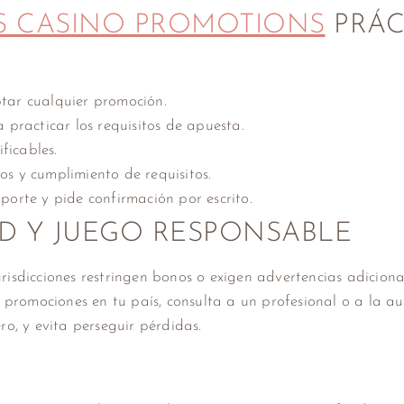
S CASINO PROMOTIONS
PRÁC
ptar cualquier promoción.
racticar los requisitos de apuesta.
ificables.
os y cumplimiento de requisitos.
porte y pide confirmación por escrito.
AD Y JUEGO RESPONSABLE
risdicciones restringen bonos o exigen advertencias adiciona
as promociones en tu país, consulta a un profesional o a la
ro, y evita perseguir pérdidas.