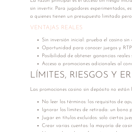
La razón principal es el acceso sin riesgo inici
sin invertir. Para jugadores experimentados, e
a quienes tienen un presupuesto limitado pero
VENTAJAS REALES
Sin inversión inicial: prueba el casino sin
Oportunidad para conocer juegos y RTP (
Posibilidad de obtener ganancias reales s
Acceso a promociones adicionales al conve
LÍMITES, RIESGOS Y 
Las promociones casino sin depósito no están l
No leer los términos: los requisitos de 
Ignorar los límites de retirada: un bon
Jugar en títulos excluidos: solo ciertos ju
Crear varias cuentas: la mayoría de casin