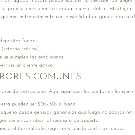
al. Un jugador novato puede explorar la selección de juegos, l
stas promociones permiten probar nuevas slots o estrategias
 quieren entretenimiento con posibilidad de ganar algo real
 depositar fondos.
retorno teórico).
i se cumplen las condiciones.
rtirse en cliente activo.
ERRORES COMUNES
ibres de restricciones. Aquí aparecen los puntos en los que
apuesta pueden ser 20x–50x el bono.
o pequeño puede generar ganancias que luego no podrás reti
egos suelen contribuir al requisito de apuesta.
os prohíbe múltiples registros y puede confiscar fondos.