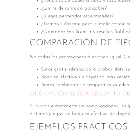
¿Requisito de apuesta claro y razonable
¿Límite de retirada aplicable?
¿Juegos permitidos especificados?
¿Tiempo suficiente para cumplir condicio
¿Operador con licencia y reseñas fiables
COMPARACIÓN DE TI
No todas las promociones funcionan igual. C
Giros gratis: ideales para probar slots; s
Bono en efectivo sin depósito: más versát
Bonos combinados o temporales: pueden i
QUÉ OPCIÓN ELEGIR SEGÚN TU OB
Si buscas entretenerte sin complicaciones, los g
distintos juegos, un bono en efectivo sin depós
EJEMPLOS PRÁCTICOS