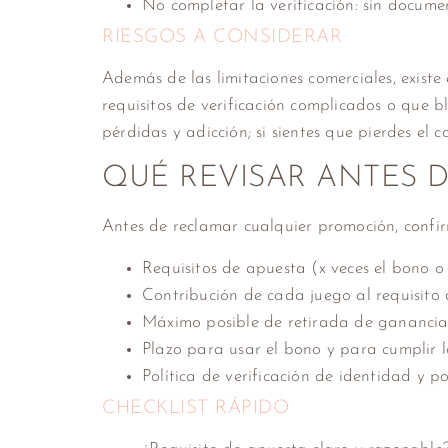
No completar la verificación: sin docume
RIESGOS A CONSIDERAR
Además de las limitaciones comerciales, exist
requisitos de verificación complicados o que 
pérdidas y adicción; si sientes que pierdes el 
QUÉ REVISAR ANTES 
Antes de reclamar cualquier promoción, confir
Requisitos de apuesta (x veces el bono o 
Contribución de cada juego al requisito
Máximo posible de retirada de ganancia
Plazo para usar el bono y para cumplir lo
Política de verificación de identidad y po
CHECKLIST RÁPIDO