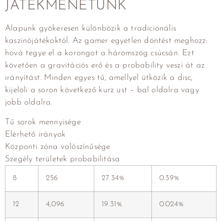
JÁTÉKMENETÜNK
Alapunk gyökeresen különbözik a tradicionális
kaszinójátékoktól. Az gamer egyetlen döntést meghozz:
hová tegye el a korongot a háromszög csúcsán. Ezt
követően a gravitációs erő és a probability veszi át az
irányítást. Minden egyes tű, amellyel ütközik a disc,
kijelöli a soron következő kurz ust – bal oldalra vagy
jobb oldalra.
Tű sorok mennyisége
Elérhető irányok
Központi zóna valószínűsége
Szegély területek probabilitása
8
256
27.34%
0.39%
12
4,096
19.31%
0.024%