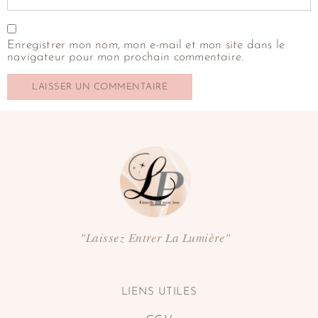
Enregistrer mon nom, mon e-mail et mon site dans le
navigateur pour mon prochain commentaire.
"Laissez Entrer La Lumière"
LIENS UTILES