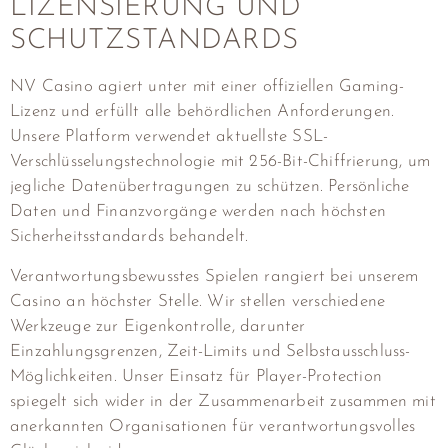
LIZENSIERUNG UND
SCHUTZSTANDARDS
NV Casino agiert unter mit einer offiziellen Gaming-
Lizenz und erfüllt alle behördlichen Anforderungen.
Unsere Platform verwendet aktuellste SSL-
Verschlüsselungstechnologie mit 256-Bit-Chiffrierung, um
jegliche Datenübertragungen zu schützen. Persönliche
Daten und Finanzvorgänge werden nach höchsten
Sicherheitsstandards behandelt.
Verantwortungsbewusstes Spielen rangiert bei unserem
Casino an höchster Stelle. Wir stellen verschiedene
Werkzeuge zur Eigenkontrolle, darunter
Einzahlungsgrenzen, Zeit-Limits und Selbstausschluss-
Möglichkeiten. Unser Einsatz für Player-Protection
spiegelt sich wider in der Zusammenarbeit zusammen mit
anerkannten Organisationen für verantwortungsvolles