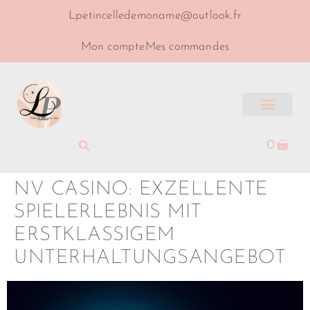
Lpetincelledemoname@outlook.fr
Mon compte
Mes commandes
0
NV CASINO: EXZELLENTE
SPIELERLEBNIS MIT
ERSTKLASSIGEM
UNTERHALTUNGSANGEBOT