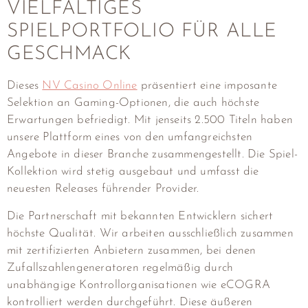
VIELFÄLTIGES
SPIELPORTFOLIO FÜR ALLE
GESCHMACK
Dieses
NV Casino Online
präsentiert eine imposante
Selektion an Gaming-Optionen, die auch höchste
Erwartungen befriedigt. Mit jenseits 2.500 Titeln haben
unsere Plattform eines von den umfangreichsten
Angebote in dieser Branche zusammengestellt. Die Spiel-
Kollektion wird stetig ausgebaut und umfasst die
neuesten Releases führender Provider.
Die Partnerschaft mit bekannten Entwicklern sichert
höchste Qualität. Wir arbeiten ausschließlich zusammen
mit zertifizierten Anbietern zusammen, bei denen
Zufallszahlengeneratoren regelmäßig durch
unabhängige Kontrollorganisationen wie eCOGRA
kontrolliert werden durchgeführt. Diese äußeren