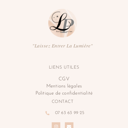
"Laissez Entrer La Lumière"
LIENS UTILES
CGV
Mentions légales
Politique de confidentialité
CONTACT
07 63 63 99 25