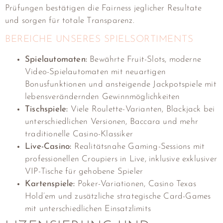
Prüfungen bestätigen die Fairness jeglicher Resultate
und sorgen für totale Transparenz.
BEREICHE UNSERES SPIELSORTIMENTS
Spielautomaten:
Bewährte Fruit-Slots, moderne
Video-Spielautomaten mit neuartigen
Bonusfunktionen und ansteigende Jackpotspiele mit
lebensverändernden Gewinnmöglichkeiten
Tischspiele:
Viele Roulette-Varianten, Blackjack bei
unterschiedlichen Versionen, Baccara und mehr
traditionelle Casino-Klassiker
Live-Casino:
Realitätsnahe Gaming-Sessions mit
professionellen Croupiers in Live, inklusive exklusiver
VIP-Tische für gehobene Spieler
Kartenspiele:
Poker-Variationen, Casino Texas
Hold’em und zusätzliche strategische Card-Games
mit unterschiedlichen Einsatzlimits