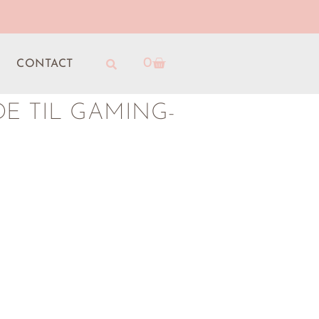
0
CONTACT
DE TIL GAMING-