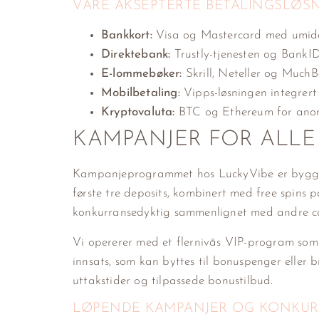
VÅRE AKSEPTERTE BETALINGSLØS
Bankkort:
Visa og Mastercard med umidde
Direktebank:
Trustly-tjenesten og BankID
E-lommebøker:
Skrill, Neteller og MuchB
Mobilbetaling:
Vipps-løsningen integrert 
Kryptovaluta:
BTC og Ethereum for anon
KAMPANJER FOR ALLE 
Kampanjeprogrammet hos LuckyVibe er bygget
første tre deposits, kombinert med free spins p
konkurransedyktig sammenlignet med andre ca
Vi opererer med et flernivås VIP-program som 
innsats, som kan byttes til bonuspenger eller b
uttakstider og tilpassede bonustilbud.
LØPENDE KAMPANJER OG KONKU