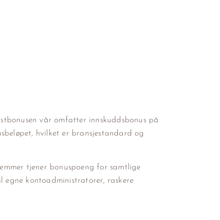
stbonusen vår omfatter innskuddsbonus på
usbeløpet, hvilket er bransjestandard og
dlemmer tjener bonuspoeng for samtlige
til egne kontoadministratorer, raskere