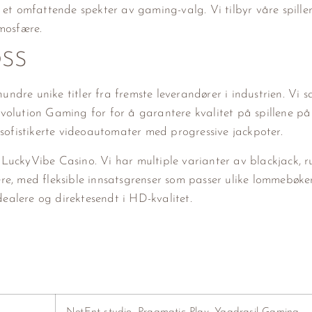
et omfattende spekter av gaming-valg. Vi tilbyr våre spille
mosfære.
OSS
undre unike titler fra fremste leverandører i industrien. Vi
ution Gaming for for å garantere kvalitet på spillene på hø
il sofistikerte videoautomater med progressive jackpoter.
s LuckyVibe Casino. Vi har multiple varianter av blackjack, 
ere, med fleksible innsatsgrenser som passer ulike lommebøker.
dealere og direktesendt i HD-kvalitet.