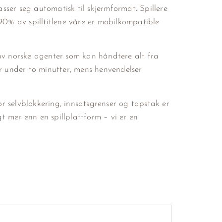
ser seg automatisk til skjermformat. Spillere
r 90% av spilltitlene våre er mobilkompatible
av norske agenter som kan håndtere alt fra
r under to minutter, mens henvendelser
or selvblokkering, innsatsgrenser og tapstak er
ngt mer enn en spillplattform – vi er en