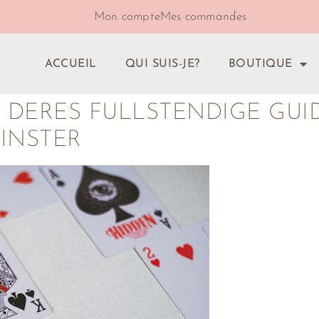
Mon compte
Mes commandes
ACCUEIL
QUI SUIS-JE?
BOUTIQUE
 DERES FULLSTENDIGE GUI
INSTER