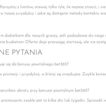
orzystaj z limitów, stawiaj tylko tyle, ile możesz stracić, i
 w twojej jurysdykcji i jakie są dostępne metody kontaktu ora
 dodatkiem dla nowych graczy, jeśli podejdziesz do niego 
nie budżetem. Oferta daje przewagę startową, ale nie zast
NE PYTANIA
uje się do bonusu powitalnego bet365?
promocji i jurysdykcji, w której się znajdujesz. Zwykle konie
warunków obrotu przy bonusie powitalnym bet365?
 promocjami; zwykle jest to kilka dni lub tygodni. Sprawdź