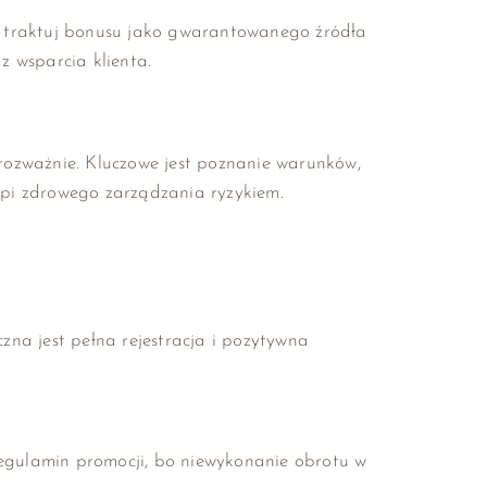
 nie traktuj bonusu jako gwarantowanego źródła
z wsparcia klienta.
rozważnie. Kluczowe jest poznanie warunków,
ąpi zdrowego zarządzania ryzykiem.
czna jest pełna rejestracja i pozytywna
 regulamin promocji, bo niewykonanie obrotu w