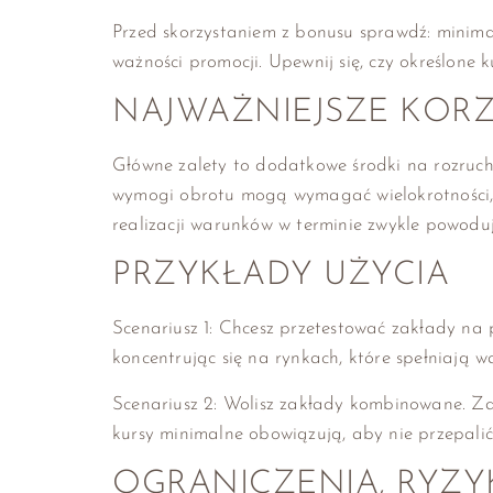
Przed skorzystaniem z bonusu sprawdź: minima
ważności promocji. Upewnij się, czy określone 
NAJWAŻNIEJSZE KORZ
Główne zalety to dodatkowe środki na rozruch,
wymogi obrotu mogą wymagać wielokrotności,
realizacji warunków w terminie zwykle powodu
PRZYKŁADY UŻYCIA
Scenariusz 1: Chcesz przetestować zakłady na
koncentrując się na rynkach, które spełniają w
Scenariusz 2: Wolisz zakłady kombinowane. Zan
kursy minimalne obowiązują, aby nie przepali
OGRANICZENIA, RYZYK