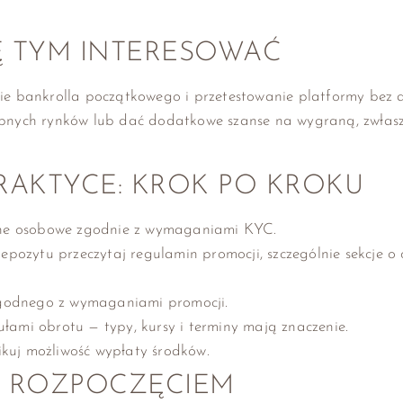
Ę TYM INTERESOWAĆ
enie bankrolla początkowego i przetestowanie platformy be
pnych rynków lub dać dodatkowe szanse na wygraną, zwłaszcz
RAKTYCE: KROK PO KROKU
 dane osobowe zgodnie z wymaganiami KYC.
ozytu przeczytaj regulamin promocji, szczególnie sekcje o 
godnego z wymaganiami promocji.
łami obrotu — typy, kursy i terminy mają znaczenie.
kuj możliwość wypłaty środków.
D ROZPOCZĘCIEM