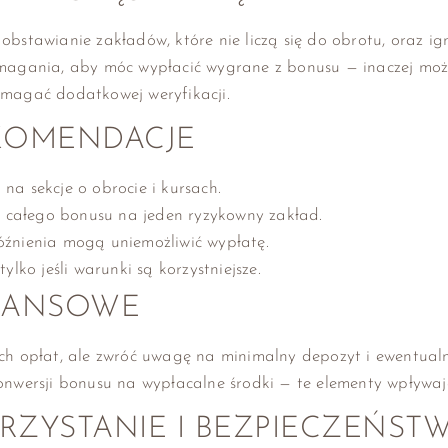
obstawianie zakładów, które nie liczą się do obrotu, oraz ig
ymagania, aby móc wypłacić wygrane z bonusu — inaczej moż
ymagać dodatkowej weryfikacji.
EKOMENDACJE
na sekcje o obrocie i kursach.
aj całego bonusu na jeden ryzykowny zakład.
óźnienia mogą uniemożliwić wypłatę.
ylko jeśli warunki są korzystniejsze.
INANSOWE
opłat, ale zwróć uwagę na minimalny depozyt i ewentualne
onwersji bonusu na wypłacalne środki — te elementy wpływają
ZYSTANIE I BEZPIECZEŃST