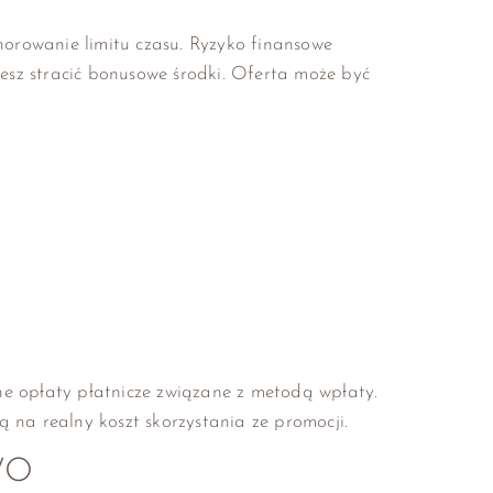
norowanie limitu czasu. Ryzyko finansowe
esz stracić bonusowe środki. Oferta może być
 opłaty płatnicze związane z metodą wpłaty.
 na realny koszt skorzystania ze promocji.
WO