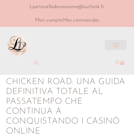
Lpetincelledemoname@outlook.fr
Mon compte
Mes commandes
0
CHICKEN ROAD: UNA GUIDA
DEFINITIVA TOTALE AL
PASSATEMPO CHE
CONTINUA A
CONQUISTANDO I CASINÒ
ONLINE