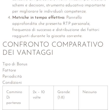
schemi e decisioni, strumento educativo importante
per migliorare le individuali competenze.
Metriche in tempo effettivo:
Pannello
approfondita che presenta RTP personale,
frequenza di successo e distribuzione dei fattori
raggiunti durante la giocata corrente.
CONFRONTO COMPARATIVO
DEI VANTAGGI
Tipo di Bonus
Fattore
Periodicità
Condizioni
Cammino
2x – 10
Grande
Nessuna
Di
volte
(1:8)
partenza