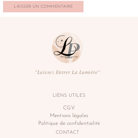
"Laissez Entrer La Lumière"
LIENS UTILES
CGV
Mentions légales
Politique de confidentialité
CONTACT