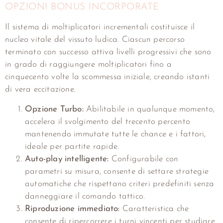
OPZIONI BONUS INCORPORATE
Il sistema di moltiplicatori incrementali costituisce il
nucleo vitale del vissuto ludica. Ciascun percorso
terminato con successo attiva livelli progressivi che sono
in grado di raggiungere moltiplicatori fino a
cinquecento volte la scommessa iniziale, creando istanti
di vera eccitazione.
Opzione Turbo:
Abilitabile in qualunque momento,
accelera il svolgimento del trecento percento
mantenendo immutate tutte le chance e i fattori,
ideale per partite rapide.
Auto-play intelligente:
Configurabile con
parametri su misura, consente di settare strategie
automatiche che rispettano criteri predefiniti senza
danneggiare il comando tattico.
Riproduzione immediato:
Caratteristica che
consente di ripercorrere i turni vincenti per studiare