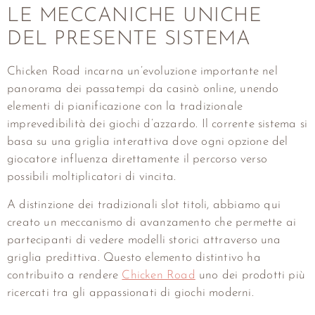
LE MECCANICHE UNICHE
DEL PRESENTE SISTEMA
Chicken Road incarna un’evoluzione importante nel
panorama dei passatempi da casinò online, unendo
elementi di pianificazione con la tradizionale
imprevedibilità dei giochi d’azzardo. Il corrente sistema si
basa su una griglia interattiva dove ogni opzione del
giocatore influenza direttamente il percorso verso
possibili moltiplicatori di vincita.
A distinzione dei tradizionali slot titoli, abbiamo qui
creato un meccanismo di avanzamento che permette ai
partecipanti di vedere modelli storici attraverso una
griglia predittiva. Questo elemento distintivo ha
contribuito a rendere
Chicken Road
uno dei prodotti più
ricercati tra gli appassionati di giochi moderni.