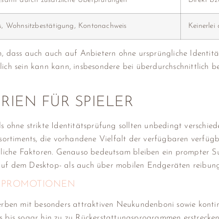
gsamt durch zusätzliche Überprüfungen
Direkt bz
s, Wohnsitzbestätigung, Kontonachweis
Keinerlei
ein, dass auch auch auf Anbietern ohne ursprüngliche Identi
lich sein kann kann, insbesondere bei überdurchschnittlich 
IEN FÜR SPIELER
s ohne strikte Identitätsprüfung sollten unbedingt verschie
ortiments, die vorhandene Vielfalt der verfügbaren verfüg
che Faktoren. Genauso bedeutsam bleiben ein prompter Supp
auf dem Desktop- als auch über mobilen Endgeräten reibungs
 PROMOTIONEN
werben mit besonders attraktiven Neukundenboni sowie konti
s bis sogar hin zu zu Rückerstattungsprogrammen erstrecken.