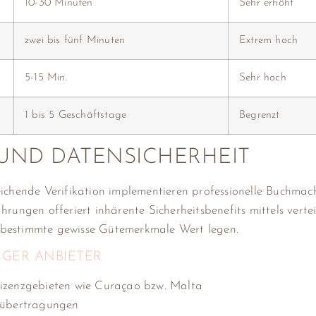
10-30 Minuten
Sehr erhöht
zwei bis fünf Minuten
Extrem hoch
5-15 Min.
Sehr hoch
1 bis 5 Geschäftstage
Begrenzt
UND DATENSICHERHEIT
eichende Verifikation implementieren professionelle Buchm
gen offeriert inhärente Sicherheitsbenefits mittels vertei
 bestimmte gewisse Gütemerkmale Wert legen.
GER ANBIETER
Lizenzgebieten wie Curaçao bzw. Malta
enübertragungen