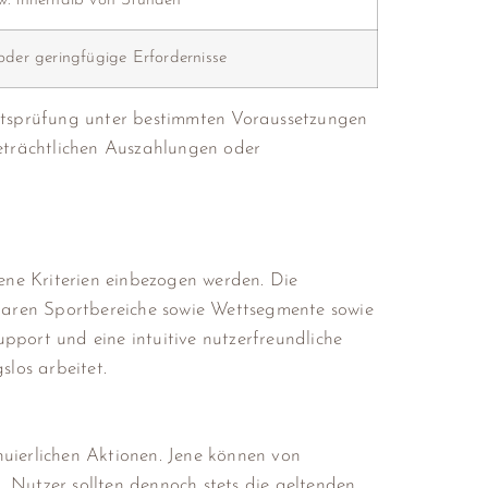
w. innerhalb von Stunden
 oder geringfügige Erfordernisse
tätsprüfung unter bestimmten Voraussetzungen
beträchtlichen Auszahlungen oder
dene Kriterien einbezogen werden. Die
baren Sportbereiche sowie Wettsegmente sowie
ort und eine intuitive nutzerfreundliche
los arbeitet.
nuierlichen Aktionen. Jene können von
 Nutzer sollten dennoch stets die geltenden