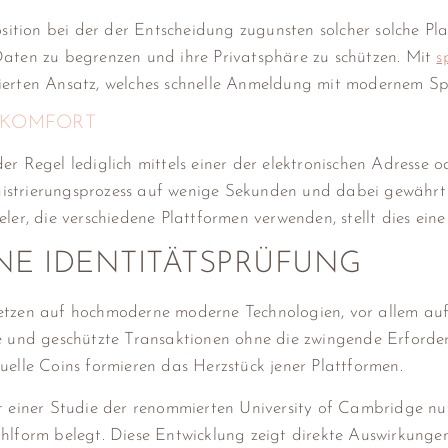
osition bei der der Entscheidung zugunsten solcher solche Pl
Daten zu begrenzen und ihre Privatsphäre zu schützen. Mit
s
ierten Ansatz, welches schnelle Anmeldung mit modernem Spie
NKOMFORT
r Regel lediglich mittels einer der elektronischen Adresse o
strierungsprozess auf wenige Sekunden und dabei gewährt d
er, die verschiedene Plattformen verwenden, stellt dies eine 
E IDENTITÄTSPRÜFUNG
etzen auf hochmoderne moderne Technologien, vor allem auf
te und geschützte Transaktionen ohne die zwingende Erforder
uelle Coins formieren das Herzstück jener Plattformen.
ut einer Studie der renommierten University of Cambridge n
hlform belegt. Diese Entwicklung zeigt direkte Auswirkungen