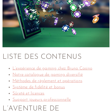
LISTE DES CONTENUS
L’expérience de gaming chez Bruno Casino
Notre catalogue de gaming diversifié
Méthodes de règlement et opérations
Système de fidélité et bonus
Sûreté et licences
Support joueurs professionnelle
L’AVENTURE DE