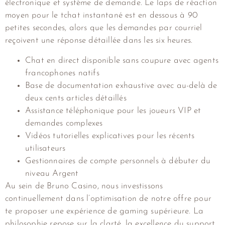
électronique et système de demande. Le laps de réaction
moyen pour le tchat instantané est en dessous à 90
petites secondes, alors que les demandes par courriel
reçoivent une réponse détaillée dans les six heures.
Chat en direct disponible sans coupure avec agents
francophones natifs
Base de documentation exhaustive avec au-delà de
deux cents articles détaillés
Assistance téléphonique pour les joueurs VIP et
demandes complexes
Vidéos tutorielles explicatives pour les récents
utilisateurs
Gestionnaires de compte personnels à débuter du
niveau Argent
Au sein de Bruno Casino, nous investissons
continuellement dans l’optimisation de notre offre pour
te proposer une expérience de gaming supérieure. La
philosophie repose sur la clarté, la excellence du support