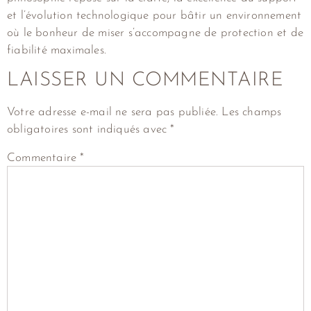
et l’évolution technologique pour bâtir un environnement
où le bonheur de miser s’accompagne de protection et de
fiabilité maximales.
LAISSER UN COMMENTAIRE
Votre adresse e-mail ne sera pas publiée.
Les champs
obligatoires sont indiqués avec
*
Commentaire
*