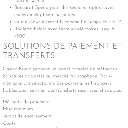
Pairs et 21 + 3
Baccarat Speed pour des sessions rapides avec
issues en vingt-sept secondes
Game shows interactifs comme Le Temps Fou et ML
Roulette Éclair avec facteurs aléatoires jusqu’à
x500
SOLUTIONS DE PAIEMENT ET
TRANSFERTS
Casino Bruno propose un panel complet de méthodes
bancaires adaptées au marché francophone. Nous-
mêmes avons sélectionné des partenaires financiers
fiables pour certifier des transferts sécurisées et rapides.
Méthode de paiement
Mise minimum
Temps de encaissement
Coûts