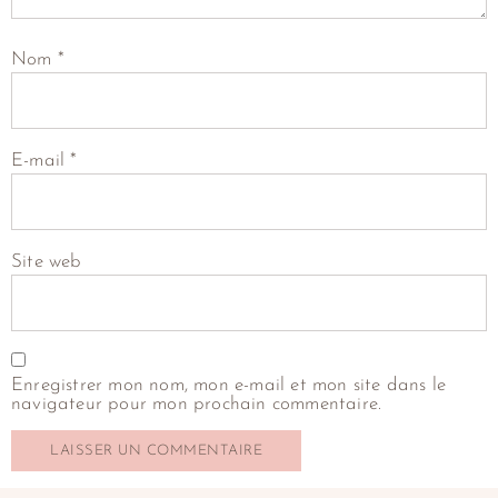
Nom
*
E-mail
*
Site web
Enregistrer mon nom, mon e-mail et mon site dans le
navigateur pour mon prochain commentaire.