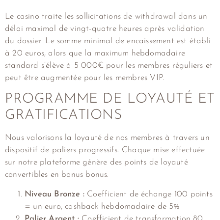
Le casino traite les sollicitations de withdrawal dans un
délai maximal de vingt-quatre heures après validation
du dossier. Le somme minimal de encaissement est établi
à 20 euros, alors que la maximum hebdomadaire
standard s’élève à 5 000€ pour les membres réguliers et
peut être augmentée pour les membres VIP.
PROGRAMME DE LOYAUTÉ ET
GRATIFICATIONS
Nous valorisons la loyauté de nos membres à travers un
dispositif de paliers progressifs. Chaque mise effectuée
sur notre plateforme génère des points de loyauté
convertibles en bonus bonus.
Niveau Bronze :
Coefficient de échange 100 points
= un euro, cashback hebdomadaire de 5%
Palier Argent :
Coefficient de transformation 80