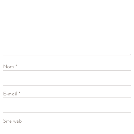
Nom
*
E-mail
*
Site web