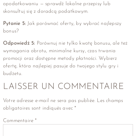
opodatkowaniu — sprawdź lokalne przepisy lub
skonsultuj się z doradcą podatkowym.
Pytanie 5:
Jak porównać oferty, by wybrać najlepszy
bonus?
Odpowiedź 5:
Porównuj nie tylko kwotę bonusu, ale też
wymagania obrotu, minimalne kursy, czas trwania
promocji oraz dostępne metody płatności. Wybierz
ofertę, która najlepiej pasuje do twojego stylu gry i
budżetu.
LAISSER UN COMMENTAIRE
Votre adresse e-mail ne sera pas publiée.
Les champs
obligatoires sont indiqués avec
*
Commentaire
*