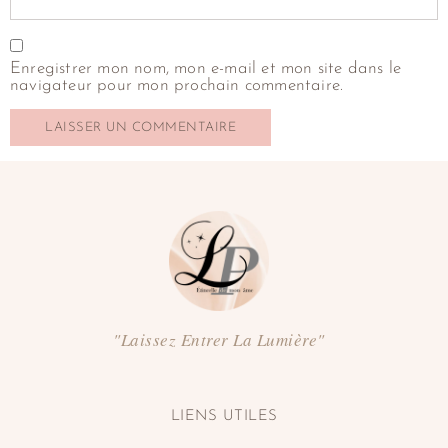
Enregistrer mon nom, mon e-mail et mon site dans le
navigateur pour mon prochain commentaire.
"Laissez Entrer La Lumière"
LIENS UTILES