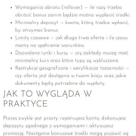
Wymagania obrotu (rollover) — ile razy trzeba
obrócić bonus zanim będzie można wypłacić środki.
Minimalny depozyt — kwota, którą trzeba wpłacić,
by otrzymać bonus.
Limity czasowe — jak długo trwa oferta i ile czasu
mamy na spełnienie warunków.
Dozwolone rynki i kursy — czy zakłady muszą mieć
minimalny kurs oraz które typy są wykluczone.
Restrykcje geograficzne i weryfikacja tożsamości —
czy oferta jest dostępna w twoim kraju oraz jakie
dokumenty będą potrzebne do wypłaty.
JAK TO WYGLĄDA W
PRAKTYCE
Proces zwykle jest prosty: rejestrujesz konto, dokonujesz
depozytu zgodnego z wymaganiami i aktywujesz
promocję. Następnie bonusowe środki mogą pojawić się