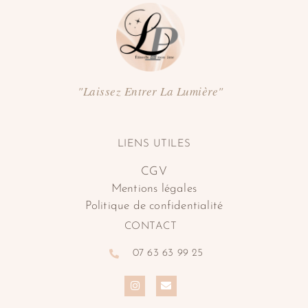
"Laissez Entrer La Lumière"
LIENS UTILES
CGV
Mentions légales
Politique de confidentialité
CONTACT
07 63 63 99 25