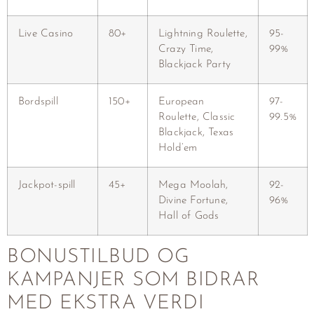
Live Casino
80+
Lightning Roulette,
95-
Crazy Time,
99%
Blackjack Party
Bordspill
150+
European
97-
Roulette, Classic
99.5%
Blackjack, Texas
Hold’em
Jackpot-spill
45+
Mega Moolah,
92-
Divine Fortune,
96%
Hall of Gods
BONUSTILBUD OG
KAMPANJER SOM BIDRAR
MED EKSTRA VERDI