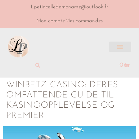
Lpetincelledemoname@outlook.fr
Mon compte
Mes commandes
0
WINBETZ CASINO: DERES
OMFATTENDE GUIDE TIL
KASINOOPPLEVELSE OG
PREMIER