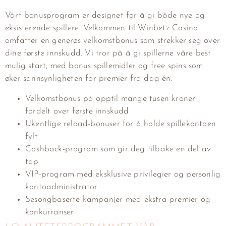
Vårt bonusprogram er designet for å gi både nye og
eksisterende spillere. Velkommen til Winbetz Casino
omfatter en generøs velkomstbonus som strekker seg over
dine første innskudd. Vi tror på å gi spillerne våre best
mulig start, med bonus spillemidler og free spins som
øker sannsynligheten for premier fra dag én.
Velkomstbonus på opptil mange tusen kroner
fordelt over første innskudd
Ukentlige reload-bonuser for å holde spillekontoen
fylt
Cashback-program som gir deg tilbake en del av
tap
VIP-program med eksklusive privilegier og personlig
kontoadministrator
Sesongbaserte kampanjer med ekstra premier og
konkurranser