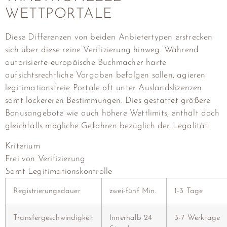
WETTPORTALE
Diese Differenzen von beiden Anbietertypen erstrecken
sich über diese reine Verifizierung hinweg. Während
autorisierte europäische Buchmacher harte
aufsichtsrechtliche Vorgaben befolgen sollen, agieren
legitimationsfreie Portale oft unter Auslandslizenzen
samt lockereren Bestimmungen. Dies gestattet größere
Bonusangebote wie auch höhere Wettlimits, enthält doch
gleichfalls mögliche Gefahren bezüglich der Legalität.
Kriterium
Frei von Verifizierung
Samt Legitimationskontrolle
Registrierungsdauer
zwei-fünf Min.
1-3 Tage
Transfergeschwindigkeit
Innerhalb 24
3-7 Werktage