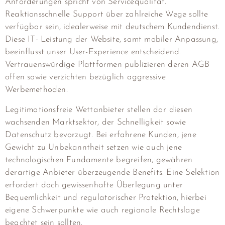
Anforderungen spricht von Servicequalität.
Reaktionsschnelle Support über zahlreiche Wege sollte
verfügbar sein, idealerweise mit deutschem Kundendienst.
Diese IT- Leistung der Website, samt mobiler Anpassung,
beeinflusst unser User-Experience entscheidend.
Vertrauenswürdige Plattformen publizieren deren AGB
offen sowie verzichten bezüglich aggressive
Werbemethoden.
Legitimationsfreie Wettanbieter stellen dar diesen
wachsenden Marktsektor, der Schnelligkeit sowie
Datenschutz bevorzugt. Bei erfahrene Kunden, jene
Gewicht zu Unbekanntheit setzen wie auch jene
technologischen Fundamente begreifen, gewähren
derartige Anbieter überzeugende Benefits. Eine Selektion
erfordert doch gewissenhafte Überlegung unter
Bequemlichkeit und regulatorischer Protektion, hierbei
eigene Schwerpunkte wie auch regionale Rechtslage
beachtet sein sollten.