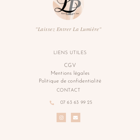
"Laissez Entrer La Lumière"
LIENS UTILES
CGV
Mentions légales
Politique de confidentialité
CONTACT
07 63 63 99 25