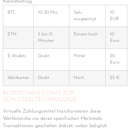
Kleinstbetrag
BTC
10-30 Min.
Sehr
10
ausgeprägt
EUR
ETH
5 bis 15
Extrem hoch
10
Minuten
Euro
E-Wallets
Direkt
Mittel
20
Euro
Wertkarten
Direkt
Hoch
25 €
BLOCKCHAIN-COINS ZUR
SCHLÜSSELTECHNOLOGIE
Virtuelle Zahlungsmittel transformieren diese
Wettbranche via deren spezifischen Merkmale.
Transaktionen geschehen diskret, wobei lediglich