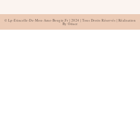
© Lp-Etincelle-De-Mon-Ame-Bougie.fr | 2024 | Tous Droits Réservés | Réalisation
By
Odace