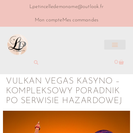
Lpetincelledemoname@outlook.fr
Mon compte
Mes commandes
0
VULKAN VEGAS KASYNO –
KOMPLEKSOWY PORADNIK
PO SERWISIE HAZARDOWEJ