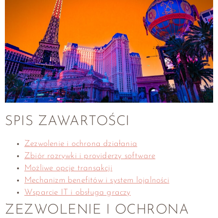
SPIS ZAWARTOŚCI
Zezwolenie i ochrona działania
Zbiór rozrywki i providerzy software
Możliwe opcje transakcji
Mechanizm benefitów i system lojalności
Wsparcie IT i obsługa graczy
ZEZWOLENIE I OCHRONA