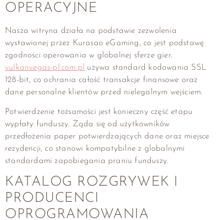
OPERACYJNE
Nasza witryna działa na podstawie zezwolenia
wystawionej przez Kurasao eGaming, co jest podstawę
zgodności operowania w globalnej sferze gier.
vulkanvegas-pl.com.pl
używa standard kodowania SSL
128-bit, co ochrania całość transakcje finansowe oraz
dane personalne klientów przed nielegalnym wejściem.
Potwierdzenie tożsamości jest konieczny część etapu
wypłaty funduszy. Żąda się od użytkowników
przedłożenia paper potwierdzających dane oraz miejsce
rezydencji, co stanowi kompatybilne z globalnymi
standardami zapobiegania praniu funduszy.
KATALOG ROZGRYWEK I
PRODUCENCI
OPROGRAMOWANIA