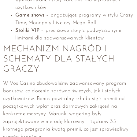
użytkowników
Game shows
– angażujące programy w stylu Crazy
Time, Monopoly Live czy Mega Ball
Stoliki VIP
– prestiżowe stoły z podwyższonymi
limitami dla zaawansowanych klientów
MECHANIZM NAGRÓD I
SCHEMATY DLA STAŁYCH
GRACZY
W Vox Casino zbudowaliśmy zaawansowany program
bonusów, co docenia zarówno świeżych, jak i stałych
użytkowników. Bonus powitalny składa się z premii od
początkowych wpłat oraz darmowych zakręceń na
konkretne maszyny. Warunki wagering były
zaprojektowane w metodę klarowny – żądamy 35-
krotnego przegrania kwotą premii, co jest sprawiedliwy
wymóg branżowy.