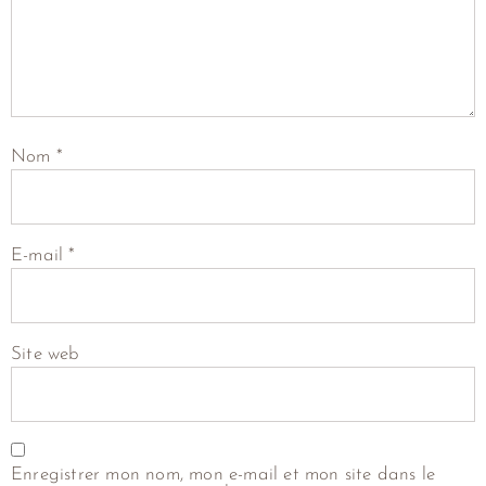
Nom
*
E-mail
*
Site web
Enregistrer mon nom, mon e-mail et mon site dans le