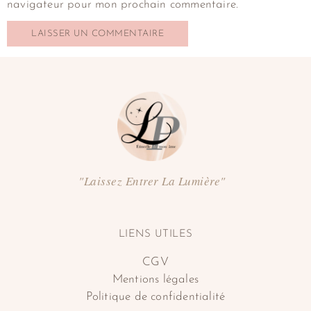
navigateur pour mon prochain commentaire.
"Laissez Entrer La Lumière"
LIENS UTILES
CGV
Mentions légales
Politique de confidentialité