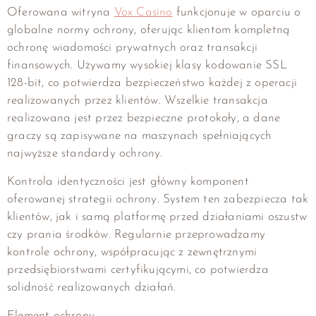
Oferowana witryna
Vox Casino
funkcjonuje w oparciu o
globalne normy ochrony, oferując klientom kompletną
ochronę wiadomości prywatnych oraz transakcji
finansowych. Używamy wysokiej klasy kodowanie SSL
128-bit, co potwierdza bezpieczeństwo każdej z operacji
realizowanych przez klientów. Wszelkie transakcja
realizowana jest przez bezpieczne protokoły, a dane
graczy są zapisywane na maszynach spełniających
najwyższe standardy ochrony.
Kontrola identyczności jest główny komponent
oferowanej strategii ochrony. System ten zabezpiecza tak
klientów, jak i samą platformę przed działaniami oszustw
czy prania środków. Regularnie przeprowadzamy
kontrole ochrony, współpracując z zewnętrznymi
przedsiębiorstwami certyfikującymi, co potwierdza
solidność realizowanych działań.
Element ochrony