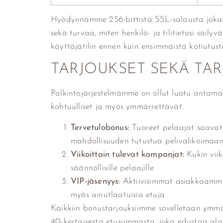
Hyödynnämme 256-bittistä SSL-salausta jokai
sekä turvaa, miten henkilö- ja tilitietosi säi
käyttäjätilin ennen kuin ensimmäistä kotiutust
TARJOUKSET SEKÄ TA
Palkintojärjestelmämme on ollut luotu antama
kohtuulliset ja myös ymmärrettävät.
Tervetulobonus:
Tuoreet pelaajat saavat e
mahdollisuuden tutustua pelivalikoimaam
Viikoittain tulevat kampanjat:
Kukin viik
säännöllisille pelaajille
VIP-jäsenyys:
Aktiivisimmat asiakkaamme 
myös ainutlaatuisia etuja
Kaikkiin bonustarjouksiimme sovelletaan ymmär
40-kertaisesta etusummasta, joka edustaa ala