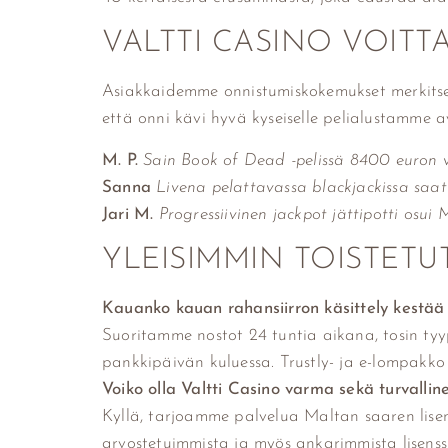
VALTTI CASINO VOITT
Asiakkaidemme onnistumiskokemukset merkitsev
että onni kävi hyvä kyseiselle pelialustamme a
M. P.
Sain Book of Dead -pelissä 8400 euron voi
Sanna
Livena pelattavassa blackjackissa saatii
Jari M.
Progressiivinen jackpot jättipotti osu
YLEISIMMIN TOISTETU
Kauanko kauan rahansiirron käsittely kestää 
Suoritamme nostot 24 tuntia aikana, tosin tyypi
pankkipäivän kuluessa. Trustly- ja e-lompakko
Voiko olla Valtti Casino varma sekä turvallin
Kyllä, tarjoamme palvelua Maltan saaren lise
arvostetuimmista ja myös ankarimmista lisens