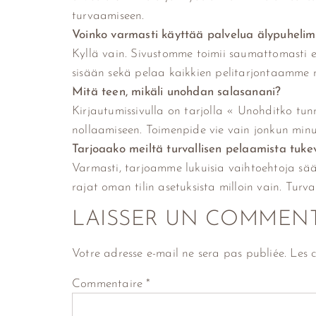
turvaamiseen.
Voinko varmasti käyttää palvelua älypuhelim
Kyllä vain. Sivustomme toimii saumattomasti e
sisään sekä pelaa kaikkien pelitarjontaamme 
Mitä teen, mikäli unohdan salasanani?
Kirjautumissivulla on tarjolla « Unohditko tunn
nollaamiseen. Toimenpide vie vain jonkun minu
Tarjoaako meiltä turvallisen pelaamista tuke
Varmasti, tarjoamme lukuisia vaihtoehtoja säätää
rajat oman tilin asetuksista milloin vain. Tu
LAISSER UN COMMENT
Votre adresse e-mail ne sera pas publiée.
Les 
Commentaire
*