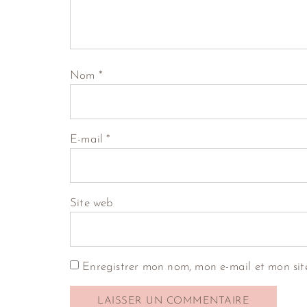
Nom
*
E-mail
*
Site web
Enregistrer mon nom, mon e-mail et mon si