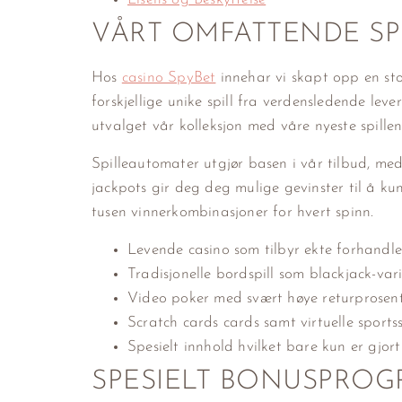
VÅRT OMFATTENDE SP
Hos
casino SpyBet
innehar vi skapt opp en sto
forskjellige unike spill fra verdensledende l
utvalget vår kolleksjon med våre nyeste spillene
Spilleautomater utgjør basen i vår tilbud, med 
jackpots gir deg deg mulige gevinster til å 
tusen vinnerkombinasjoner for hvert spinn.
Levende casino som tilbyr ekte forhandl
Tradisjonelle bordspill som blackjack-var
Video poker med svært høye returprosent
Scratch cards cards samt virtuelle sports
Spesielt innhold hvilket bare kun er gjor
SPESIELT BONUSPROG