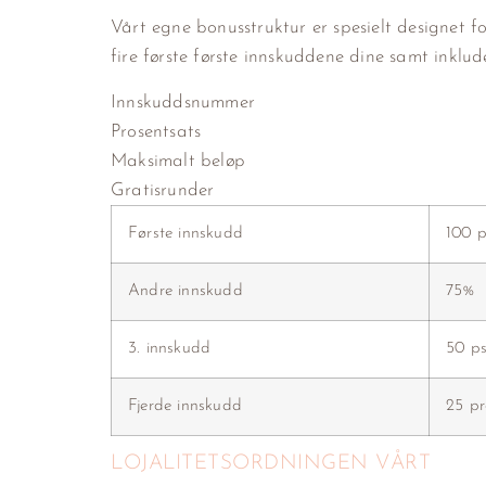
Vårt egne bonusstruktur er spesielt designet 
fire første første innskuddene dine samt inkl
Innskuddsnummer
Prosentsats
Maksimalt beløp
Gratisrunder
Første innskudd
100 p
Andre innskudd
75%
3. innskudd
50 ps
Fjerde innskudd
25 pr
LOJALITETSORDNINGEN VÅRT