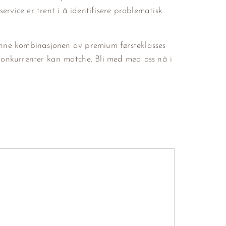
rvice er trent i å identifisere problematisk
denne kombinasjonen av premium førsteklasses
å konkurrenter kan matche. Bli med med oss nå i