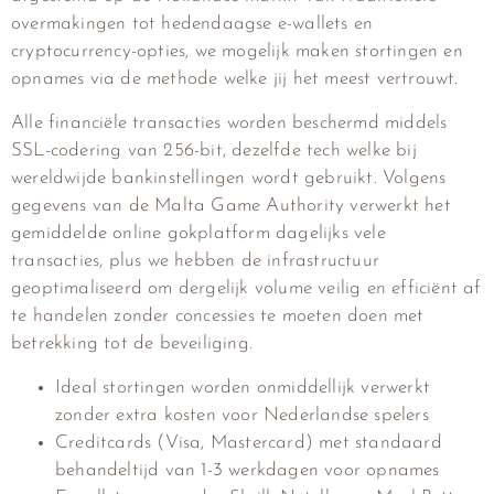
overmakingen tot hedendaagse e-wallets en
cryptocurrency-opties, we mogelijk maken stortingen en
opnames via de methode welke jij het meest vertrouwt.
Alle financiële transacties worden beschermd middels
SSL-codering van 256-bit, dezelfde tech welke bij
wereldwijde bankinstellingen wordt gebruikt. Volgens
gegevens van de Malta Game Authority verwerkt het
gemiddelde online gokplatform dagelijks vele
transacties, plus we hebben de infrastructuur
geoptimaliseerd om dergelijk volume veilig en efficiënt af
te handelen zonder concessies te moeten doen met
betrekking tot de beveiliging.
Ideal stortingen worden onmiddellijk verwerkt
zonder extra kosten voor Nederlandse spelers
Creditcards (Visa, Mastercard) met standaard
behandeltijd van 1-3 werkdagen voor opnames