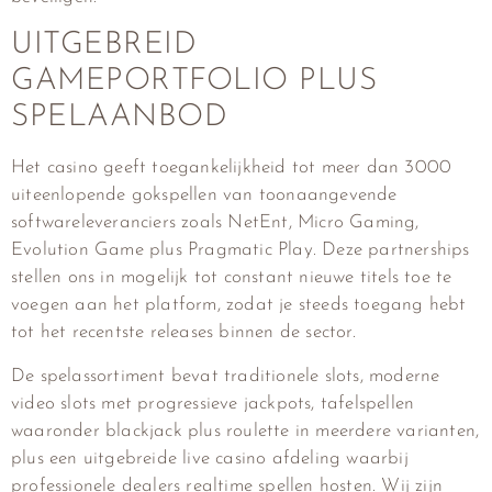
UITGEBREID
GAMEPORTFOLIO PLUS
SPELAANBOD
Het casino geeft toegankelijkheid tot meer dan 3000
uiteenlopende gokspellen van toonaangevende
softwareleveranciers zoals NetEnt, Micro Gaming,
Evolution Game plus Pragmatic Play. Deze partnerships
stellen ons in mogelijk tot constant nieuwe titels toe te
voegen aan het platform, zodat je steeds toegang hebt
tot het recentste releases binnen de sector.
De spelassortiment bevat traditionele slots, moderne
video slots met progressieve jackpots, tafelspellen
waaronder blackjack plus roulette in meerdere varianten,
plus een uitgebreide live casino afdeling waarbij
professionele dealers realtime spellen hosten. Wij zijn