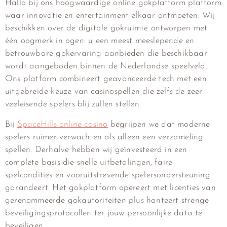
Hallo bij ons hoogwaardige online gokplatform platform
waar innovatie en entertainment elkaar ontmoeten. Wij
beschikken over de digitale gokruimte ontworpen met
één oogmerk in ogen: u een meest meeslepende en
betrouwbare gokervaring aanbieden die beschikbaar
wordt aangeboden binnen de Nederlandse speelveld.
Ons platform combineert geavanceerde tech met een
uitgebreide keuze van casinospellen die zelfs de zeer
veeleisende spelers blij zullen stellen.
Bij
SpaceHills online casino
begrijpen we dat moderne
spelers ruimer verwachten als alleen een verzameling
spellen. Derhalve hebben wij geïnvesteerd in een
complete basis die snelle uitbetalingen, faire
spelcondities en vooruitstrevende spelersondersteuning
garandeert. Het gokplatform opereert met licenties van
gerenommeerde gokautoriteiten plus hanteert strenge
beveiligingsprotocollen ter jouw persoonlijke data te
beveiligen.