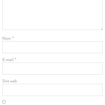
Nom
*
E-mail
*
Site web