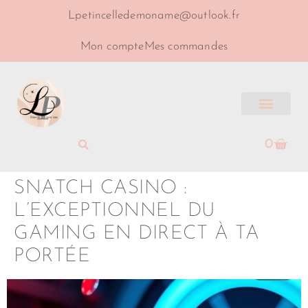
Lpetincelledemoname@outlook.fr
Mon compte
Mes commandes
0
SNATCH CASINO :
L’EXCEPTIONNEL DU
GAMING EN DIRECT À TA
PORTÉE