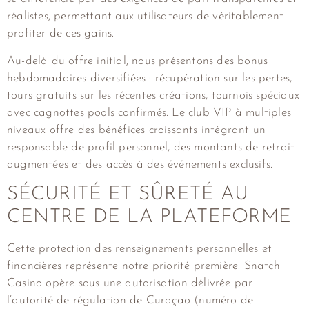
réalistes, permettant aux utilisateurs de véritablement
profiter de ces gains.
Au-delà du offre initial, nous présentons des bonus
hebdomadaires diversifiées : récupération sur les pertes,
tours gratuits sur les récentes créations, tournois spéciaux
avec cagnottes pools confirmés. Le club VIP à multiples
niveaux offre des bénéfices croissants intégrant un
responsable de profil personnel, des montants de retrait
augmentées et des accès à des événements exclusifs.
SÉCURITÉ ET SÛRETÉ AU
CENTRE DE LA PLATEFORME
Cette protection des renseignements personnelles et
financières représente notre priorité première. Snatch
Casino opère sous une autorisation délivrée par
l’autorité de régulation de Curaçao (numéro de