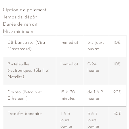
Option de paiement
Temps de dépôt
Durée de retrait
Mise minimum
CB bancaires (Visa,
Immédiat
3-5 jours
10€
Mastercard)
ouvrés
Portefeuilles
Immédiat
0-24
10€
électroniques (Skrill et
heures
Neteller)
Crypto (Bitcoin et
15 à 30
de 1 à 2
20€
Ethereum)
minutes
heures
Transfer bancaire
1 à 3
3 à 7
50€
jours
jours
ouvrés
ouvrés