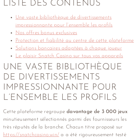
LISTE DES CONTENUS
Une vaste bibliothèque de divertissements
impressionnante pour l’ensemble les profils
Nos offres bonus exclusives
Protection et fiabilité au centre de cette plateforme
Solutions bancaires adaptées à chaque joueur
Le plaisir Snatch Casino sur tous vos appareils
UNE VASTE BIBLIOTHÈQUE
DE DIVERTISSEMENTS
IMPRESSIONNANTE POUR
L’ENSEMBLE LES PROFILS
Cette plateforme regroupe
davantage de 3 000 jeux
minutieusement sélectionnés parmi des fournisseurs les
très réputés de la branche. Chacun titre proposé sur
https://snatchcasino.win/
a a été rigoureusement testé