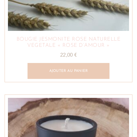
BOUGIE JESMONITE ROSE NATURELLE
VEGETALE « ROSE D’AMOUR »
22,00
€
AJOUTER AU PANIER