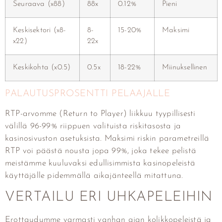
Seuraava (x88)
88x
0.12%
Pieni
Keskisektori (x8-
8-
15-20%
Maksimi
x22)
22x
Keskikohta (x0.5)
0.5x
18-22%
Miinuksellinen
PALAUTUSPROSENTTI PELAAJALLE
RTP-arvomme (Return to Player) liikkuu tyypillisesti
välillä 96-99% riippuen valituista riskitasosta ja
kasinosivuston asetuksista. Maksimi riskin parametreillä
RTP voi päästä nousta jopa 99%, joka tekee pelistä
meistämme kuuluvaksi edullisimmista kasinopeleistä
käyttäjälle pidemmällä aikajänteellä mitattuna.
VERTAILU ERI UHKAPELEIHIN
Erottaudumme varmasti vanhan ajan kolikkopeleistä ja