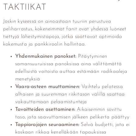
TAKTIIKAT
Joskin kyseessä on ainoastaan tuuriin perustuva
peliharrastus, kokeneimmat fanit ovat yhdessä luoneet
tiettyjä lähestymistapoja, jotka saattavat optimoida
kokemusta ja pankkiroolin hallintaa.
Yhdenmukainen panokset:
Pitäytyminen
samansuuruisissa panoksissa aina välittämättä
edellisistä voitoista auttaa estämään radikaaleja
menetyksiä
Vaara-asteen muuttaminen:
Vaihtelu pelatessa
alhaisen ja suuremman riskitason välillä saattaa
vakauttamaan pelaamistunteja
Tavoitteiden asettaminen:
Aikaisemmin sovittu
taso, jota saavuttamisen jälkeen pelikerta päättyy
Tappiorajojen seuraaminen:
Selvä budjetti, jota ei
koskaan rikkoa kenelläkään tapauksissa