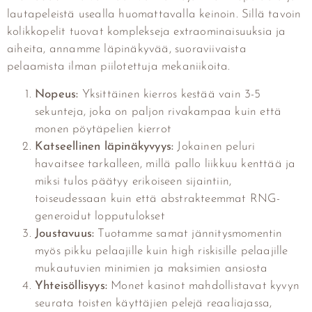
lautapeleistä usealla huomattavalla keinoin. Sillä tavoin
kolikkopelit tuovat komplekseja extraominaisuuksia ja
aiheita, annamme läpinäkyvää, suoraviivaista
pelaamista ilman piilotettuja mekaniikoita.
Nopeus:
Yksittäinen kierros kestää vain 3-5
sekunteja, joka on paljon rivakampaa kuin että
monen pöytäpelien kierrot
Katseellinen läpinäkyvyys:
Jokainen peluri
havaitsee tarkalleen, millä pallo liikkuu kenttää ja
miksi tulos päätyy erikoiseen sijaintiin,
toiseudessaan kuin että abstrakteemmat RNG-
generoidut lopputulokset
Joustavuus:
Tuotamme samat jännitysmomentin
myös pikku pelaajille kuin high riskisille pelaajille
mukautuvien minimien ja maksimien ansiosta
Yhteisöllisyys:
Monet kasinot mahdollistavat kyvyn
seurata toisten käyttäjien pelejä reaaliajassa,