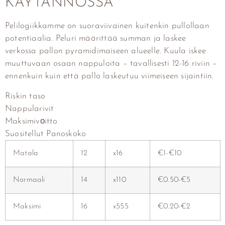
KÄYTÄNNÖSSÄ
Pelilogiikkamme on suoraviivainen kuitenkin pullollaan
potentiaalia. Peluri määrittää summan ja laskee
verkossa pallon pyramidimaiseen alueelle. Kuula iskee
muuttuvaan osaan nappuloita – tavallisesti 12-16 riviin –
ennenkuin kuin että pallo laskeutuu viimeiseen sijaintiin.
Riskin taso
Nappularivit
Maksimivоitto
Suositellut Panoskoko
Matala
12
x16
€1-€10
Normaali
14
x110
€0.50-€5
Maksimi
16
x555
€0.20-€2