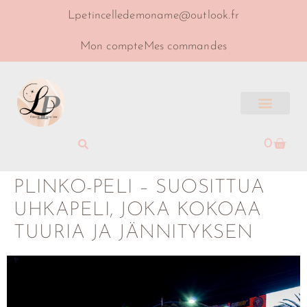
Lpetincelledemoname@outlook.fr
Mon compte
Mes commandes
0
PLINKO-PELI – SUOSITTUA
UHKAPELI, JOKA KOKOAA
TUURIA JA JÄNNITYKSEN