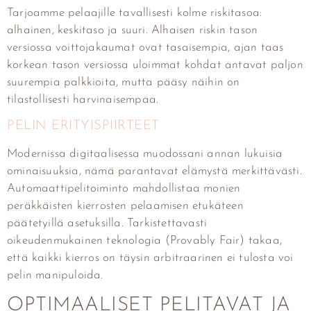
Tarjoamme pelaajille tavallisesti kolme riskitasoa:
alhainen, keskitaso ja suuri. Alhaisen riskin tason
versiossa voittojakaumat ovat tasaisempia, ajan taas
korkean tason versiossa uloimmat kohdat antavat paljon
suurempia palkkioita, mutta pääsy näihin on
tilastollisesti harvinaisempaa.
PELIN ERITYISPIIRTEET
Modernissa digitaalisessa muodossani annan lukuisia
ominaisuuksia, nämä parantavat elämystä merkittävästi.
Automaattipelitoiminto mahdollistaa monien
peräkkäisten kierrosten pelaamisen etukäteen
päätetyillä asetuksilla. Tarkistettavasti
oikeudenmukainen teknologia (Provably Fair) takaa,
että kaikki kierros on täysin arbitraarinen ei tulosta voi
pelin manipuloida.
OPTIMAALISET PELITAVAT JA