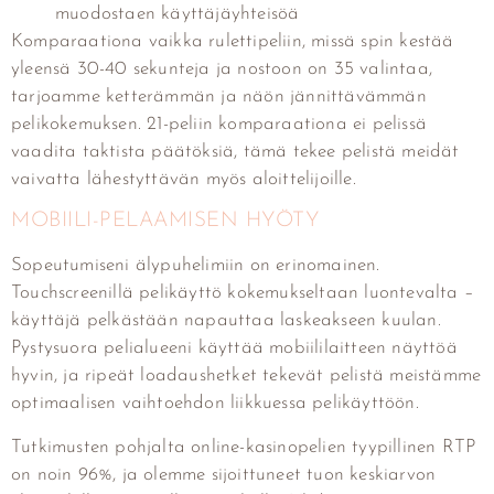
muodostaen käyttäjäyhteisöä
Komparaationa vaikka rulettipeliin, missä spin kestää
yleensä 30-40 sekunteja ja nostoon on 35 valintaa,
tarjoamme ketterämmän ja näön jännittävämmän
pelikokemuksen. 21-peliin komparaationa ei pelissä
vaadita taktista päätöksiä, tämä tekee pelistä meidät
vaivatta lähestyttävän myös aloittelijoille.
MOBIILI-PELAAMISEN HYÖTY
Sopeutumiseni älypuhelimiin on erinomainen.
Touchscreenillä pelikäyttö kokemukseltaan luontevalta –
käyttäjä pelkästään napauttaa laskeakseen kuulan.
Pystysuora pelialueeni käyttää mobiililaitteen näyttöä
hyvin, ja ripeät loadaushetket tekevät pelistä meistämme
optimaalisen vaihtoehdon liikkuessa pelikäyttöön.
Tutkimusten pohjalta online-kasinopelien tyypillinen RTP
on noin 96%, ja olemme sijoittuneet tuon keskiarvon