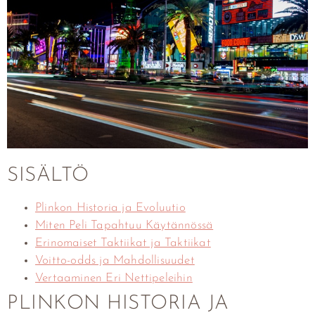
SISÄLTÖ
Plinkon Historia ja Evoluutio
Miten Peli Tapahtuu Käytännössä
Erinomaiset Taktiikat ja Taktiikat
Voitto-odds ja Mahdollisuudet
Vertaaminen Eri Nettipeleihin
PLINKON HISTORIA JA