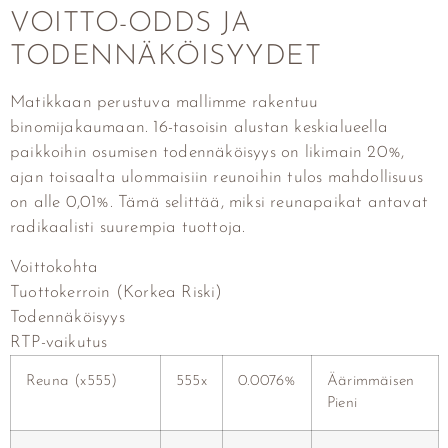
VOITTO-ODDS JA
TODENNÄKÖISYYDET
Matikkaan perustuva mallimme rakentuu
binomijakaumaan. 16-tasoisin alustan keskialueella
paikkoihin osumisen todennäköisyys on likimain 20%,
ajan toisaalta ulommaisiin reunoihin tulos mahdollisuus
on alle 0,01%. Tämä selittää, miksi reunapaikat antavat
radikaalisti suurempia tuottoja.
Voittokohta
Tuottokerroin (Korkea Riski)
Todennäköisyys
RTP-vaikutus
Reuna (x555)
555x
0.0076%
Äärimmäisen
Pieni