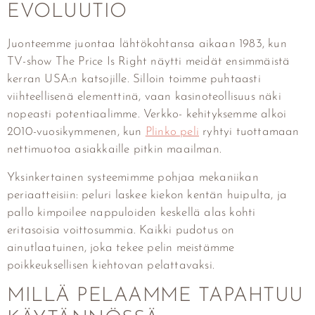
EVOLUUTIO
Juonteemme juontaa lähtökohtansa aikaan 1983, kun
TV-show The Price Is Right näytti meidät ensimmäistä
kerran USA:n katsojille. Silloin toimme puhtaasti
viihteellisenä elementtinä, vaan kasinoteollisuus näki
nopeasti potentiaalimme. Verkko- kehityksemme alkoi
2010-vuosikymmenen, kun
Plinko peli
ryhtyi tuottamaan
nettimuotoa asiakkaille pitkin maailman.
Yksinkertainen systeemimme pohjaa mekaniikan
periaatteisiin: peluri laskee kiekon kentän huipulta, ja
pallo kimpoilee nappuloiden keskellä alas kohti
eritasoisia voittosummia. Kaikki pudotus on
ainutlaatuinen, joka tekee pelin meistämme
poikkeuksellisen kiehtovan pelattavaksi.
MILLÄ PELAAMME TAPAHTUU