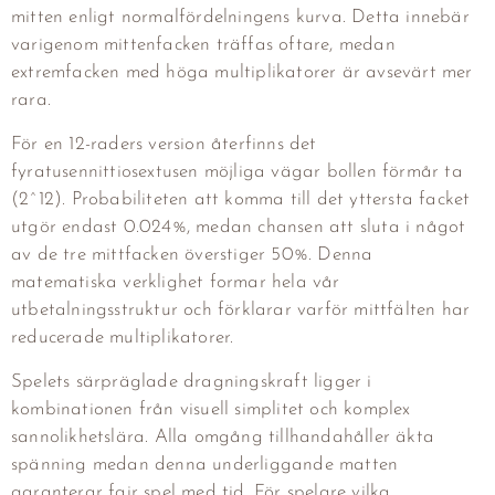
mitten enligt normalfördelningens kurva. Detta innebär
varigenom mittenfacken träffas oftare, medan
extremfacken med höga multiplikatorer är avsevärt mer
rara.
För en 12-raders version återfinns det
fyratusennittiosextusen möjliga vägar bollen förmår ta
(2^12). Probabiliteten att komma till det yttersta facket
utgör endast 0.024%, medan chansen att sluta i något
av de tre mittfacken överstiger 50%. Denna
matematiska verklighet formar hela vår
utbetalningsstruktur och förklarar varför mittfälten har
reducerade multiplikatorer.
Spelets särpräglade dragningskraft ligger i
kombinationen från visuell simplitet och komplex
sannolikhetslära. Alla omgång tillhandahåller äkta
spänning medan denna underliggande matten
garanterar fair spel med tid. För spelare vilka