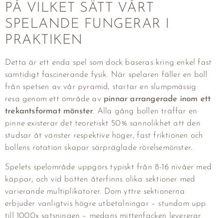
PÅ VILKET SÄTT VÅRT
SPELANDE FUNGERAR I
PRAKTIKEN
Detta är ett enda spel som dock baseras kring enkel fast
samtidigt fascinerande fysik. När spelaren fäller en boll
från spetsen av vår pyramid, startar en slumpmässig
resa genom ett område av
pinnar arrangerade inom ett
trekantsformat mönster
. Alla gång bollen träffar en
pinne existerar det teoretiskt 50% sannolikhet att den
studsar åt vänster respektive höger, fast friktionen och
bollens rotation skapar särpräglade rörelsemönster.
Spelets spelområde uppgörs typiskt från 8-16 nivåer med
käppar, och vid botten återfinns olika sektioner med
varierande multiplikatorer. Dom yttre sektionerna
erbjuder vanligtvis högre utbetalningar – stundom upp
till 1000x satsningen – medans mittenfacken levererar