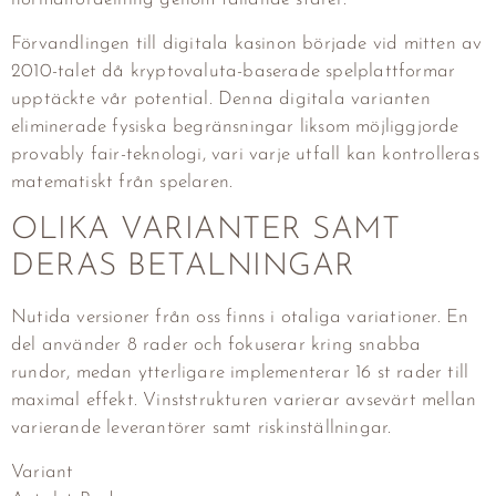
Förvandlingen till digitala kasinon började vid mitten av
2010-talet då kryptovaluta-baserade spelplattformar
upptäckte vår potential. Denna digitala varianten
eliminerade fysiska begränsningar liksom möjliggjorde
provably fair-teknologi, vari varje utfall kan kontrolleras
matematiskt från spelaren.
OLIKA VARIANTER SAMT
DERAS BETALNINGAR
Nutida versioner från oss finns i otaliga variationer. En
del använder 8 rader och fokuserar kring snabba
rundor, medan ytterligare implementerar 16 st rader till
maximal effekt. Vinststrukturen varierar avsevärt mellan
varierande leverantörer samt riskinställningar.
Variant