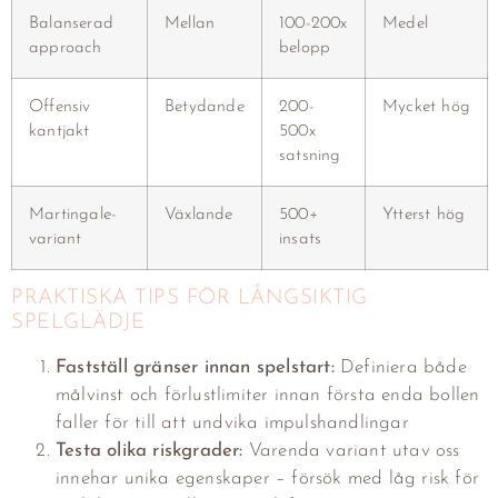
Balanserad
Mellan
100-200x
Medel
approach
belopp
Offensiv
Betydande
200-
Mycket hög
kantjakt
500x
satsning
Martingale-
Växlande
500+
Ytterst hög
variant
insats
PRAKTISKA TIPS FÖR LÅNGSIKTIG
SPELGLÄDJE
Fastställ gränser innan spelstart:
Definiera både
målvinst och förlustlimiter innan första enda bollen
faller för till att undvika impulshandlingar
Testa olika riskgrader:
Varenda variant utav oss
innehar unika egenskaper – försök med låg risk för