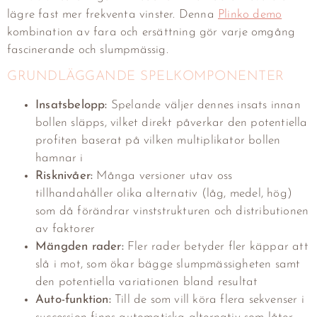
lägre fast mer frekventa vinster. Denna
Plinko demo
kombination av fara och ersättning gör varje omgång
fascinerande och slumpmässig.
GRUNDLÄGGANDE SPELKOMPONENTER
Insatsbelopp:
Spelande väljer dennes insats innan
bollen släpps, vilket direkt påverkar den potentiella
profiten baserat på vilken multiplikator bollen
hamnar i
Risknivåer:
Många versioner utav oss
tillhandahåller olika alternativ (låg, medel, hög)
som då förändrar vinststrukturen och distributionen
av faktorer
Mängden rader:
Fler rader betyder fler käppar att
slå i mot, som ökar bägge slumpmässigheten samt
den potentiella variationen bland resultat
Auto-funktion:
Till de som vill köra flera sekvenser i