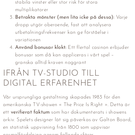
stabila vinster eller stor risk för stora
multiplikatorer
Betrakta mönster (men lita icke på dessa):
Varje
dropp utgör oberoende, fast att analysera
utbetalningsfrekvenser kan ge förståelse i
variationen
Använd bonusar klokt:
Ett flertal casinon erbjuder
bonusar som då kan appliceras i vårt spel –
granska alltid kraven noggrant
IFRÅN TV-STUDIO TILL
DIGITAL ERFARENHET
Vår ursprungliga gestaltning skapades 1983 för den
amerikanska TV-showen « The Price Is Right ». Detta är
ett
verifierat faktum
som har dokumenterats i showens
arkiv. Spelets designer lät sig påverkas av Galton Board,
en statistisk uppvisning från 1800 som uppvisar
normalfördelning genom fallande sfärer.