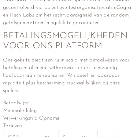
gecontroleerd via objectieve testorganisaties als eCogra
en iTech Labs om het rechtvaardigheid van de random
getalsgeneratoren mogelijk te garanderen.
BETALINGSMOGELIJKHEDEN
VOOR ONS PLATFORM
Ons goksite biedt een ruim scala met betaalwijzen voor
betalingen alsmede withdrawals uiterst eenvoudig
haalbaar aan te realiseren. Wij beseffen waardoor
rapiditeit plus bescherming cruciaal blijken bij onze
spelers.
Betaalwijze
Minimale Inleg
Verwerkingstijd Opname
Tarieven