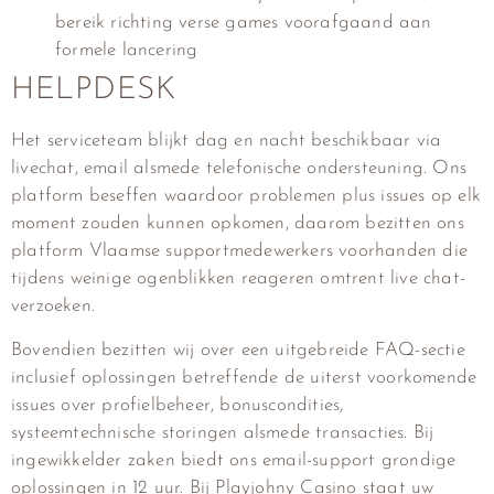
bereik richting verse games voorafgaand aan
formele lancering
HELPDESK
Het serviceteam blijkt dag en nacht beschikbaar via
livechat, email alsmede telefonische ondersteuning. Ons
platform beseffen waardoor problemen plus issues op elk
moment zouden kunnen opkomen, daarom bezitten ons
platform Vlaamse supportmedewerkers voorhanden die
tijdens weinige ogenblikken reageren omtrent live chat-
verzoeken.
Bovendien bezitten wij over een uitgebreide FAQ-sectie
inclusief oplossingen betreffende de uiterst voorkomende
issues over profielbeheer, bonuscondities,
systeemtechnische storingen alsmede transacties. Bij
ingewikkelder zaken biedt ons email-support grondige
oplossingen in 12 uur. Bij Playjohny Casino staat uw