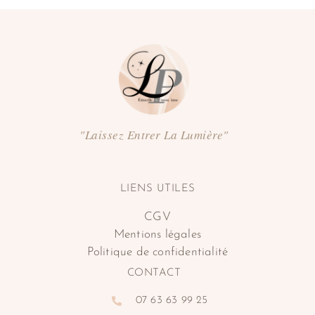
"Laissez Entrer La Lumière"
LIENS UTILES
CGV
Mentions légales
Politique de confidentialité
CONTACT
07 63 63 99 25