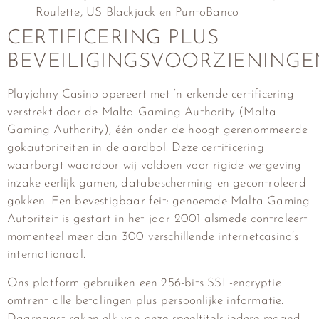
Roulette, US Blackjack en PuntoBanco
CERTIFICERING PLUS
BEVEILIGINGSVOORZIENINGE
Playjohny Casino opereert met ‘n erkende certificering
verstrekt door de Malta Gaming Authority (Malta
Gaming Authority), één onder de hoogt gerenommeerde
gokautoriteiten in de aardbol. Deze certificering
waarborgt waardoor wij voldoen voor rigide wetgeving
inzake eerlijk gamen, databescherming en gecontroleerd
gokken. Een bevestigbaar feit: genoemde Malta Gaming
Autoriteit is gestart in het jaar 2001 alsmede controleert
momenteel meer dan 300 verschillende internetcasino’s
internationaal.
Ons platform gebruiken een 256-bits SSL-encryptie
omtrent alle betalingen plus persoonlijke informatie.
Daarnaast raken elk van onze speeltitels iedere maand