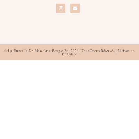
© Lp-Etincelle-De-Mon-Ame-Bougie.fr | 2024 | Tous Droits Réservés | Réalisation
By
Odace