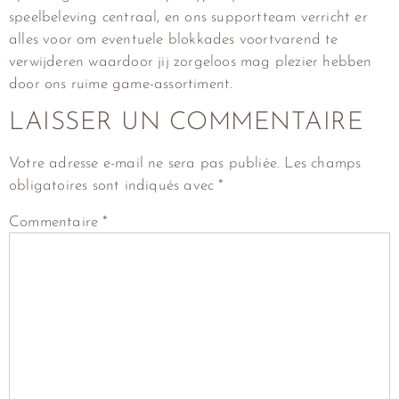
speelbeleving centraal, en ons supportteam verricht er
alles voor om eventuele blokkades voortvarend te
verwijderen waardoor jij zorgeloos mag plezier hebben
door ons ruime game-assortiment.
LAISSER UN COMMENTAIRE
Votre adresse e-mail ne sera pas publiée.
Les champs
obligatoires sont indiqués avec
*
Commentaire
*