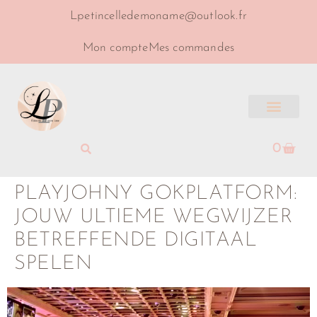
Lpetincelledemoname@outlook.fr
Mon compte
Mes commandes
0
PLAYJOHNY GOKPLATFORM:
JOUW ULTIEME WEGWIJZER
BETREFFENDE DIGITAAL
SPELEN