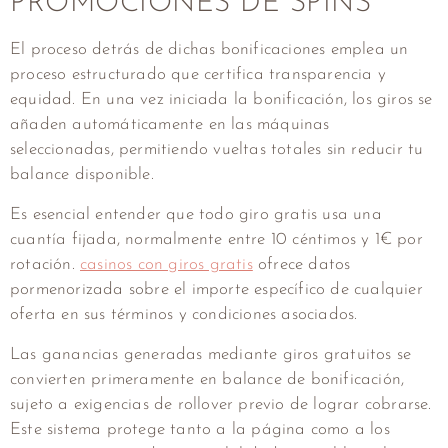
PROMOCIONES DE SPINS
El proceso detrás de dichas bonificaciones emplea un
proceso estructurado que certifica transparencia y
equidad. En una vez iniciada la bonificación, los giros se
añaden automáticamente en las máquinas
seleccionadas, permitiendo vueltas totales sin reducir tu
balance disponible.
Es esencial entender que todo giro gratis usa una
cuantía fijada, normalmente entre 10 céntimos y 1€ por
rotación.
casinos con giros gratis
ofrece datos
pormenorizada sobre el importe específico de cualquier
oferta en sus términos y condiciones asociados.
Las ganancias generadas mediante giros gratuitos se
convierten primeramente en balance de bonificación,
sujeto a exigencias de rollover previo de lograr cobrarse.
Este sistema protege tanto a la página como a los