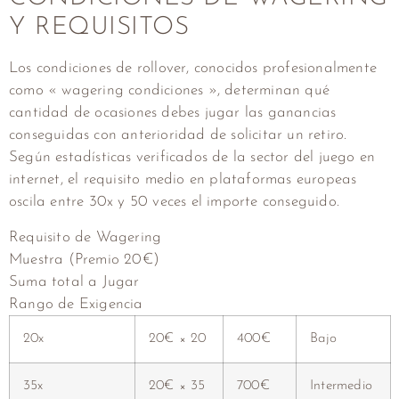
Y REQUISITOS
Los condiciones de rollover, conocidos profesionalmente
como « wagering condiciones », determinan qué
cantidad de ocasiones debes jugar las ganancias
conseguidas con anterioridad de solicitar un retiro.
Según estadísticas verificados de la sector del juego en
internet, el requisito medio en plataformas europeas
oscila entre 30x y 50 veces el importe conseguido.
Requisito de Wagering
Muestra (Premio 20€)
Suma total a Jugar
Rango de Exigencia
20x
20€ × 20
400€
Bajo
35x
20€ × 35
700€
Intermedio