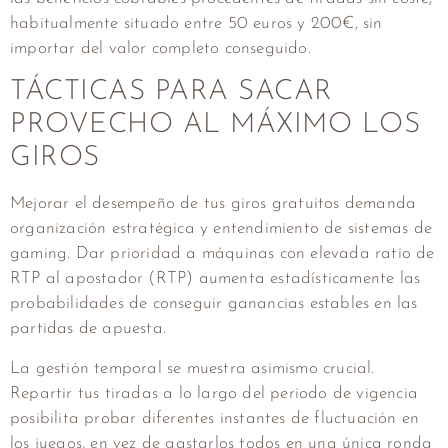
habitualmente situado entre 50 euros y 200€, sin
importar del valor completo conseguido.
TÁCTICAS PARA SACAR
PROVECHO AL MÁXIMO LOS
GIROS
Mejorar el desempeño de tus giros gratuitos demanda
organización estratégica y entendimiento de sistemas de
gaming. Dar prioridad a máquinas con elevada ratio de
RTP al apostador (RTP) aumenta estadísticamente las
probabilidades de conseguir ganancias estables en las
partidas de apuesta.
La gestión temporal se muestra asimismo crucial.
Repartir tus tiradas a lo largo del periodo de vigencia
posibilita probar diferentes instantes de fluctuación en
los juegos, en vez de gastarlos todos en una única ronda