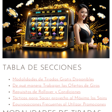
TABLA DE SECCIONES
Modalidades de Tiradas Gratis Disponibles
De qué manera Trabajan las Ofertas de Giros
Requisitos de Rollover y Condiciones
Tácticas para Sacar provecho al Máximo los Spins
Equivocaciones Frecuentes al Utilizar Promociones