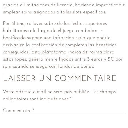
gracias a limitaciones de licencia, haciendo impracticable
emplear spins asignados a tales slots específicos.
Por último, rollover sobre de los techos superiores
habilitados a lo largo de el juego con balance
bonificado supone una infracción seria que podría
derivar en la confiscación de completas las beneficios
conseguidas. Esta plataforma indica de forma clara
estos topes, generalmente fijados entre 3 euros y 5€ por
spin cuando se juega con fondos de bonus.
LAISSER UN COMMENTAIRE
Votre adresse e-mail ne sera pas publiée.
Les champs
obligatoires sont indiqués avec
*
Commentaire
*