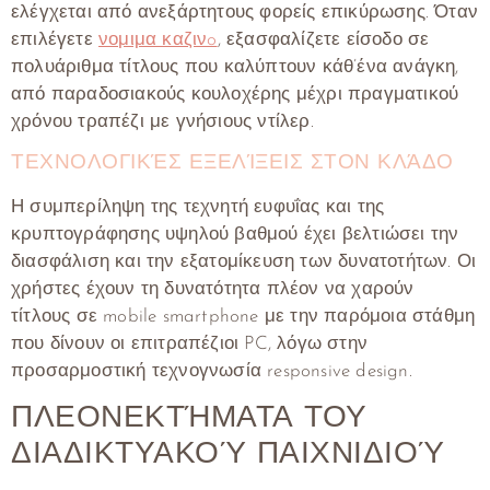
ελέγχεται από ανεξάρτητους φορείς επικύρωσης. Όταν
επιλέγετε
νομιμα καζινo
, εξασφαλίζετε είσοδο σε
πολυάριθμα τίτλους που καλύπτουν κάθ’ένα ανάγκη,
από παραδοσιακούς κουλοχέρης μέχρι πραγματικού
χρόνου τραπέζι με γνήσιους ντίλερ.
ΤΕΧΝΟΛΟΓΙΚΈΣ ΕΞΕΛΊΞΕΙΣ ΣΤΟΝ ΚΛΆΔΟ
Η συμπερίληψη της τεχνητή ευφυΐας και της
κρυπτογράφησης υψηλού βαθμού έχει βελτιώσει την
διασφάλιση και την εξατομίκευση των δυνατοτήτων. Οι
χρήστες έχουν τη δυνατότητα πλέον να χαρούν
τίτλους σε mobile smartphone με την παρόμοια στάθμη
που δίνουν οι επιτραπέζιοι PC, λόγω στην
προσαρμοστική τεχνογνωσία responsive design.
ΠΛΕΟΝΕΚΤΉΜΑΤΑ ΤΟΥ
ΔΙΑΔΙΚΤΥΑΚΟΎ ΠΑΙΧΝΙΔΙΟΎ