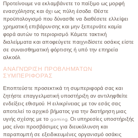
Προτείνουμε να εκλαμβάνετε το παίξιμο ως μορφή
ενασχόλησης και όχι ως πύλη έσοδα. Θέστε
προϋπολογισμό που δύνασθε να διαθέσετε ελλείψει
χρηματική επιβάρυνσης και μην ξεπερνάτε καμία
φορά αυτών το περιορισμό. Κάμετε τακτική
διαλείμματα και αποφεύγετε παιχνιδίσετε οσάκις είστε
σε συναισθηματική φόρτισης ή υπό την επηρεία
αλκοόλ.
ΑΝΑΓΝΏΡΙΣΗ ΠΡΟΒΛΗΜΆΤΩΝ
ΣΥΜΠΕΡΙΦΟΡΆΣ
Εποπτεύστε προσεκτικά τη συμπεριφορά σας και
ζητήστε επαγγελματική υποστήριξη αν αντιληφθείτε
ενδείξεις εθισμού. Η ειλικρίνειας με τον εσάς σας
αποτελεί το αρχικό βήματος για την διατήρηση μιας
υγιής σχέσης με το gaming. Οι υπηρεσίες υποστήριξής
μας είναι προσβάσιμες για διευκόλυνση και
παραπομπή σε εξειδικευμένες οργανισμό οσάκις