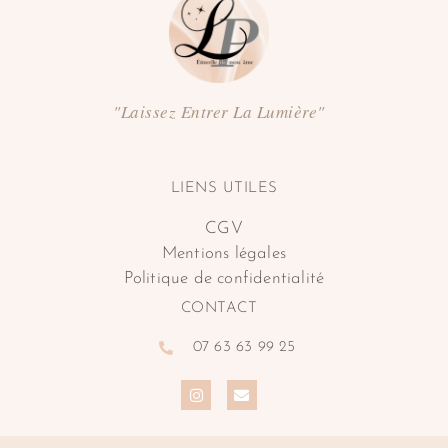
"Laissez Entrer La Lumière"
LIENS UTILES
CGV
Mentions légales
Politique de confidentialité
CONTACT
07 63 63 99 25