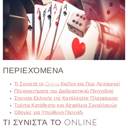
ΠΕΡΙΕΧΌΜΕΝΑ
Τι Συνιστά το Online Καζίνο και Πώς Λειτουργεί
Πλεονεκτήματα του Διαδραστικού Παιχνιδιού
Στοιχεία Εκλογής της Κατάλληλης Πλατφόρμας
Τρόποι Κατάθεσης και Ασφάλεια Συναλλαγών
Οδηγίες για Υπεύθυνο Παιχνίδι
ΤΙ ΣΥΝΙΣΤΆ ΤΟ ONLINE