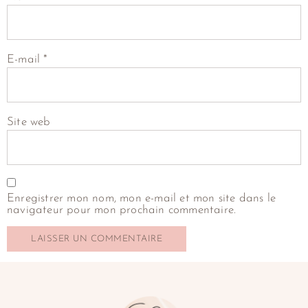
E-mail
*
Site web
Enregistrer mon nom, mon e-mail et mon site dans le
navigateur pour mon prochain commentaire.