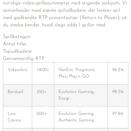
nutidige video-spilleautomater med stigende jackpots. Vi
samarbejder med største spiludbydere, der leverer spil
med godkendte RTP-procentsatser (Return to Player), så
du stedse kender, hvad slags odds I spiller med.
Spillkategori
Antal titler
Topudbydere
Gennemsnitlig RTP
Videoslots
1.800+
NetEnt, Pragmatic
96.2%
Play, Play’n GO
Bordspil
350+
Evolution Gaming,
98.5%
Ezugi
Live
200+
Evolution Gaming,
97.8%
Casino
Authentic Gaming