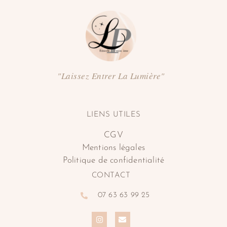
"Laissez Entrer La Lumière"
LIENS UTILES
CGV
Mentions légales
Politique de confidentialité
CONTACT
07 63 63 99 25