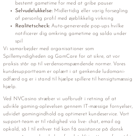
bestemt gametime for med at gribe pauser
Selvudelukkelse:
Midlertidig eller varig forsegling
af personlig profil med øjeblikkelig virkning
Realitetscheck:
Auto-genererede pop-ups hvilke
notificerer dig omkring gametime og saldo under
spil
Vi samarbejder med organisationer som
Spillemyndigheden og GamCare for at sikre, at vor
praksis står op til verdensomspændende normer. Vores
kundesupportteam er oplært i at genkende ludomani-
adfærd og er i stand til hjælpe spillere til hensigtsmæssig
hjælp.
Ved NVCasino stræber vi uafbrudt i retning af at
udvikle gaming-oplevelsen gennem IT-mæssige fornyelser,
udvidet gamingindhold og optimeret kundeservice. Vort
support-team er til rådighed via live- chat, email og
opkald, så I til enhver tid kan få assistance på dansk