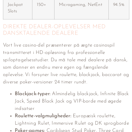
Jackpot
150+
Microgaming, NetEnt
94.5%
Slots
DIREKTE DEALER-OPLEVELSER MED
DANSKTALENDE DEALERE
Vort live casino-del præsenterer på ægte casinospil
transmitteret i HD-opløsning fra professionelle
spiloptagelsesstudier. Du må tale med dealere på dansk,
som danner en endnu mere egen og fængslende
oplevelse. Vi forsyner live roulette, blackjack, baccarat og
diverse poker-versioner 24 timer rundt.
Blackjack-typer:
Almindelig blackjack, Infinite Black
Jack, Speed Black Jack og VIP-borde med øgede
indsatser
Roulette-valgmuligheder:
Europæisk roulette,
Lightning Rulet, Immersive Rulet og DK sprogborde
Poker-games:
Caribbean Stud Poker, Three Card