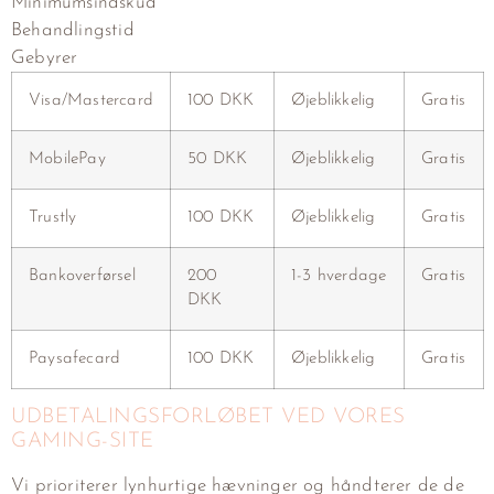
Minimumsindskud
Behandlingstid
Gebyrer
Visa/Mastercard
100 DKK
Øjeblikkelig
Gratis
MobilePay
50 DKK
Øjeblikkelig
Gratis
Trustly
100 DKK
Øjeblikkelig
Gratis
Bankoverførsel
200
1-3 hverdage
Gratis
DKK
Paysafecard
100 DKK
Øjeblikkelig
Gratis
UDBETALINGSFORLØBET VED VORES
GAMING-SITE
Vi prioriterer lynhurtige hævninger og håndterer de de