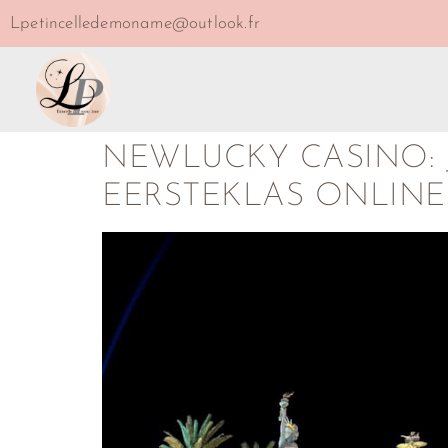
Lpetincelledemoname@outlook.fr
NEWLUCKY CASINO: 
EERSTEKLAS ONLIN