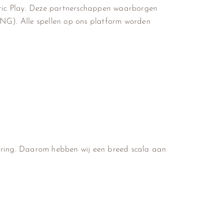
ic Play. Deze partnerschappen waarborgen
RNG). Alle spellen op ons platform worden
varing. Daarom hebben wij een breed scala aan