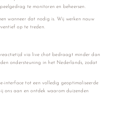
 speelgedrag te monitoren en beheersen.
s nemen wanneer dat nodig is. Wij werken nauw
entief op te treden.
reactietijd via live chat bedraagt minder dan
ieden ondersteuning in het Nederlands, zodat
e-interface tot een volledig geoptimaliseerde
 bij ons aan en ontdek waarom duizenden