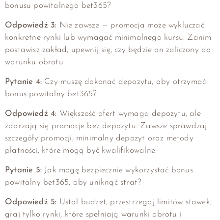
bonusu powitalnego bet365?
Odpowiedź 3:
Nie zawsze — promocja może wykluczać
konkretne rynki lub wymagać minimalnego kursu. Zanim
postawisz zakład, upewnij się, czy będzie on zaliczony do
warunku obrotu.
Pytanie 4:
Czy muszę dokonać depozytu, aby otrzymać
bonus powitalny bet365?
Odpowiedź 4:
Większość ofert wymaga depozytu, ale
zdarzają się promocje bez depozytu. Zawsze sprawdzaj
szczegóły promocji, minimalny depozyt oraz metody
płatności, które mogą być kwalifikowalne.
Pytanie 5:
Jak mogę bezpiecznie wykorzystać bonus
powitalny bet365, aby uniknąć strat?
Odpowiedź 5:
Ustal budżet, przestrzegaj limitów stawek,
graj tylko rynki, które spełniają warunki obrotu i