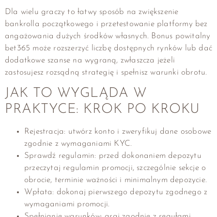
Dla wielu graczy to łatwy sposób na zwiększenie
bankrolla początkowego i przetestowanie platformy bez
angażowania dużych środków własnych. Bonus powitalny
bet365 może rozszerzyć liczbę dostępnych rynków lub dać
dodatkowe szanse na wygraną, zwłaszcza jeżeli
zastosujesz rozsądną strategię i spełnisz warunki obrotu.
JAK TO WYGLĄDA W
PRAKTYCE: KROK PO KROKU
Rejestracja: utwórz konto i zweryfikuj dane osobowe
zgodnie z wymaganiami KYC.
Sprawdź regulamin: przed dokonaniem depozytu
przeczytaj regulamin promocji, szczególnie sekcje o
obrocie, terminie ważności i minimalnym depozycie.
Wpłata: dokonaj pierwszego depozytu zgodnego z
wymaganiami promocji.
Spełnianie warunków: graj zgodnie z regułami