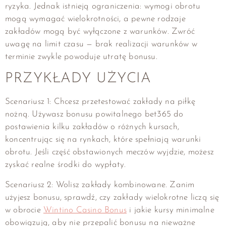
ryzyka. Jednak istnieją ograniczenia: wymogi obrotu
mogą wymagać wielokrotności, a pewne rodzaje
zakładów mogą być wyłączone z warunków. Zwróć
uwagę na limit czasu — brak realizacji warunków w
terminie zwykle powoduje utratę bonusu.
PRZYKŁADY UŻYCIA
Scenariusz 1: Chcesz przetestować zakłady na piłkę
nożną. Używasz bonusu powitalnego bet365 do
postawienia kilku zakładów o różnych kursach,
koncentrując się na rynkach, które spełniają warunki
obrotu. Jeśli część obstawionych meczów wyjdzie, możesz
zyskać realne środki do wypłaty.
Scenariusz 2: Wolisz zakłady kombinowane. Zanim
użyjesz bonusu, sprawdź, czy zakłady wielokrotne liczą się
w obrocie
Wintino Casino Bonus
i jakie kursy minimalne
obowiązują, aby nie przepalić bonusu na nieważne