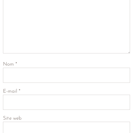
Nom
*
E-mail
*
Site web