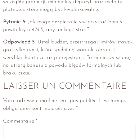
szczegóły promocji, minimalny depozyt oraz metody
płatności, które mogą być kwalifikowalne.
Pytanie 5:
Jak mogę bezpiecznie wykorzystać bonus
powitalny bet365, aby uniknąć strat?
Odpowiedź 5:
Ustal budżet, przestrzegaj limitów stawek,
graj tylko rynki, które spełniają warunki obrotu i
weryfikuj konto zaraz po rejestracji. To zmniejszy szansę
na utratę bonusu z powodu błędów formalnych lub
braku czasu.
LAISSER UN COMMENTAIRE
Votre adresse e-mail ne sera pas publiée.
Les champs
obligatoires sont indiqués avec
*
Commentaire
*