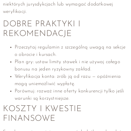
niektórych jurysdykcjach lub wymagać dodatkowej
weryfikacji.
DOBRE PRAKTYKI I
REKOMENDACJE
Przeczytaj regulamin z szczególną uwagą na sekcje
o obrocie i kursach.
Plan gry: ustaw limity stawek i nie używaj całego
bonusu na jeden ryzykowny zakład.
Weryfikacja konta: zrób ją od razu — opóźnienia
mogą uniemożliwić wypłatę.
Porównuj: rozważ inne oferty konkurencji tylko jeśli
warunki są korzystniejsze.
KOSZTY I KWESTIE
FINANSOWE