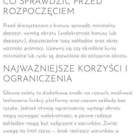
CO SPRAWDZIĆ PRZED
ROZPOCZĘCIEM
Przed skorzystaniem z bonusu sprawdź: minimalny
depozyt, wymóg obrotu (wielokrotność bonusu lub
depozytu), dopuszczalne typy zakładów oraz okres
ważności promocji. Upewnij się, czy określone kursy
minimalne lub rynki są dozwolone do zaliczenia obrotu.
NAJWAŻNIEJSZE KORZYŚCI I
OGRANICZENIA
Główne zalety to dodatkowe środki na rozruch, możliwość
testowania funkcji platformy oraz czasem zakłady bez
ryzyka. Jednak istnieją ograniczenia: wymogi obrotu
mogą wymagać wielokrotności, a pewne rodzaje
zakładów mogą być wyłączone z warunków. Zwróć
uwagę na limit czasu — brak realizacji warunków w