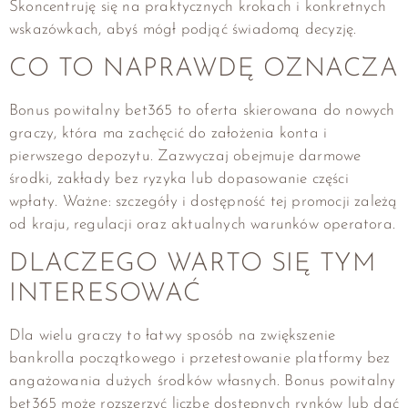
Skoncentruję się na praktycznych krokach i konkretnych
wskazówkach, abyś mógł podjąć świadomą decyzję.
CO TO NAPRAWDĘ OZNACZA
Bonus powitalny bet365 to oferta skierowana do nowych
graczy, która ma zachęcić do założenia konta i
pierwszego depozytu. Zazwyczaj obejmuje darmowe
środki, zakłady bez ryzyka lub dopasowanie części
wpłaty. Ważne: szczegóły i dostępność tej promocji zależą
od kraju, regulacji oraz aktualnych warunków operatora.
DLACZEGO WARTO SIĘ TYM
INTERESOWAĆ
Dla wielu graczy to łatwy sposób na zwiększenie
bankrolla początkowego i przetestowanie platformy bez
angażowania dużych środków własnych. Bonus powitalny
bet365 może rozszerzyć liczbę dostępnych rynków lub dać