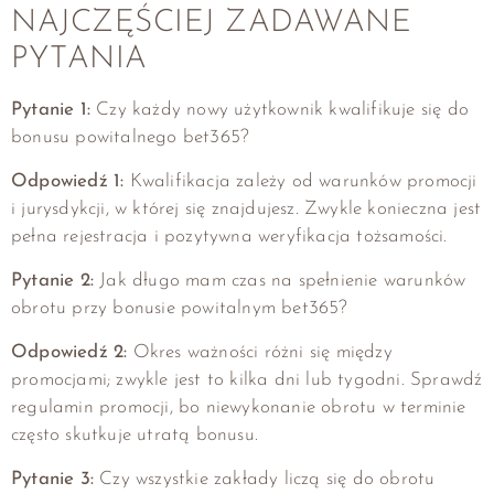
NAJCZĘŚCIEJ ZADAWANE
PYTANIA
Pytanie 1:
Czy każdy nowy użytkownik kwalifikuje się do
bonusu powitalnego bet365?
Odpowiedź 1:
Kwalifikacja zależy od warunków promocji
i jurysdykcji, w której się znajdujesz. Zwykle konieczna jest
pełna rejestracja i pozytywna weryfikacja tożsamości.
Pytanie 2:
Jak długo mam czas na spełnienie warunków
obrotu przy bonusie powitalnym bet365?
Odpowiedź 2:
Okres ważności różni się między
promocjami; zwykle jest to kilka dni lub tygodni. Sprawdź
regulamin promocji, bo niewykonanie obrotu w terminie
często skutkuje utratą bonusu.
Pytanie 3:
Czy wszystkie zakłady liczą się do obrotu