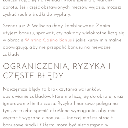
koncentrując się na rynkach, które spełniają warunki
obrotu. Jeśli część obstawionych meczów wyjdzie, możesz
zyskać realne środki do wypłaty.
Scenariusz 2: Wolisz zakłady kombinowane. Zanim
użyjesz bonusu, sprawdź, czy zakłady wielokrotne liczą się
w obrocie
Wintino Casino Bonus
i jakie kursy minimalne
obowiązują, aby nie przepalić bonusu na nieważne
zakłady.
OGRANICZENIA, RYZYKA I
CZĘSTE BŁĘDY
Najczęstsze błędy to brak czytania warunków,
obstawianie zakładów, które nie liczą się do obrotu, oraz
ignorowanie limitu czasu. Ryzyko finansowe polega na
tym, że trzeba spełnić określone wymagania, aby móc
wypłacić wygrane z bonusu — inaczej możesz stracić
bonusowe środki. Oferta może być niedostępna w