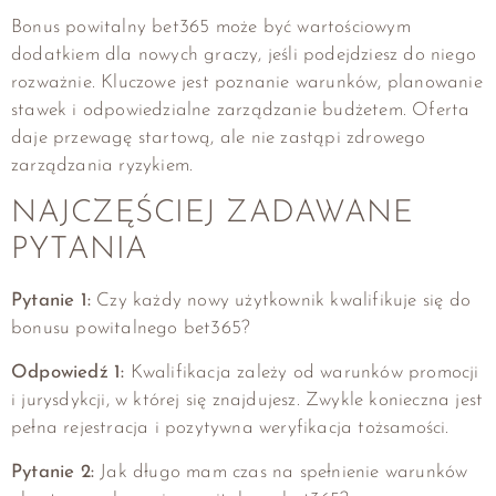
Bonus powitalny bet365 może być wartościowym
dodatkiem dla nowych graczy, jeśli podejdziesz do niego
rozważnie. Kluczowe jest poznanie warunków, planowanie
stawek i odpowiedzialne zarządzanie budżetem. Oferta
daje przewagę startową, ale nie zastąpi zdrowego
zarządzania ryzykiem.
NAJCZĘŚCIEJ ZADAWANE
PYTANIA
Pytanie 1:
Czy każdy nowy użytkownik kwalifikuje się do
bonusu powitalnego bet365?
Odpowiedź 1:
Kwalifikacja zależy od warunków promocji
i jurysdykcji, w której się znajdujesz. Zwykle konieczna jest
pełna rejestracja i pozytywna weryfikacja tożsamości.
Pytanie 2:
Jak długo mam czas na spełnienie warunków