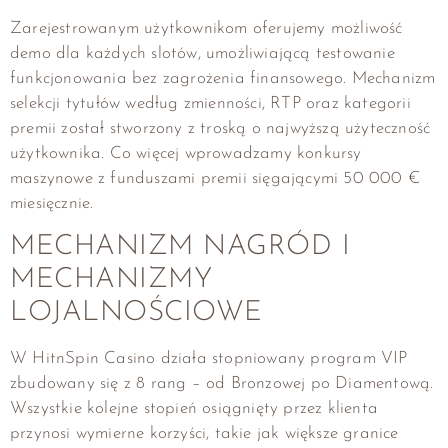
Zarejestrowanym użytkownikom oferujemy możliwość
demo dla każdych slotów, umożliwiającą testowanie
funkcjonowania bez zagrożenia finansowego. Mechanizm
selekcji tytułów według zmienności, RTP oraz kategorii
premii został stworzony z troską o najwyższą użyteczność
użytkownika. Co więcej wprowadzamy konkursy
maszynowe z funduszami premii sięgającymi 50 000 €
miesięcznie.
MECHANIZM NAGRÓD I
MECHANIZMY
LOJALNOŚCIOWE
W HitnSpin Casino działa stopniowany program VIP
zbudowany się z 8 rang – od Bronzowej po Diamentową.
Wszystkie kolejne stopień osiągnięty przez klienta
przynosi wymierne korzyści, takie jak większe granice