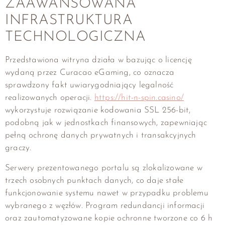
ZAAWANSOWANA
INFRASTRUKTURA
TECHNOLOGICZNA
Przedstawiona witryna działa w bazując o licencję
wydaną przez Curacao eGaming, co oznacza
sprawdzony fakt uwiarygodniający legalność
realizowanych operacji.
https://hit-n-spin.casino/
wykorzystuje rozwiązanie kodowania SSL 256-bit,
podobną jak w jednostkach finansowych, zapewniając
pełną ochronę danych prywatnych i transakcyjnych
graczy.
Serwery prezentowanego portalu są zlokalizowane w
trzech osobnych punktach danych, co daje stałe
funkcjonowanie systemu nawet w przypadku problemu
wybranego z węzłów. Program redundancji informacji
oraz zautomatyzowane kopie ochronne tworzone co 6 h