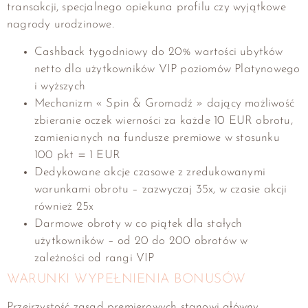
transakcji, specjalnego opiekuna profilu czy wyjątkowe
nagrody urodzinowe.
Cashback tygodniowy do 20% wartości ubytków
netto dla użytkowników VIP poziomów Platynowego
i wyższych
Mechanizm « Spin & Gromadź » dający możliwość
zbieranie oczek wierności za każde 10 EUR obrotu,
zamienianych na fundusze premiowe w stosunku
100 pkt = 1 EUR
Dedykowane akcje czasowe z zredukowanymi
warunkami obrotu – zazwyczaj 35x, w czasie akcji
również 25x
Darmowe obroty w co piątek dla stałych
użytkowników – od 20 do 200 obrotów w
zależności od rangi VIP
WARUNKI WYPEŁNIENIA BONUSÓW
Przejrzystość zasad premierowych stanowi główny