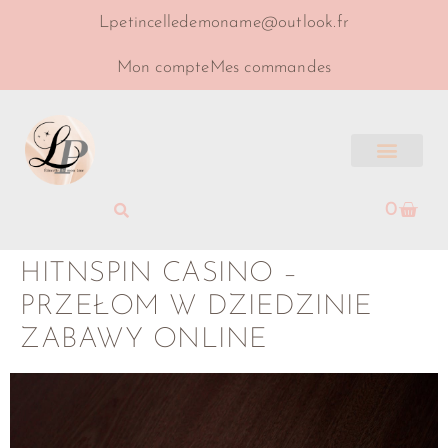
Lpetincelledemoname@outlook.fr
Mon compte
Mes commandes
0
HITNSPIN CASINO –
PRZEŁOM W DZIEDZINIE
ZABAWY ONLINE