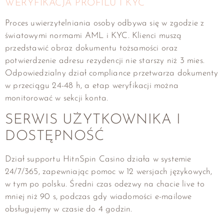
WERYFIKACJA PROFILU I KYC
Proces uwierzytelniania osoby odbywa się w zgodzie z
światowymi normami AML i KYC. Klienci muszą
przedstawić obraz dokumentu tożsamości oraz
potwierdzenie adresu rezydencji nie starszy niż 3 mies.
Odpowiedzialny dział compliance przetwarza dokumenty
w przeciągu 24-48 h, a etap weryfikacji można
monitorować w sekcji konta.
SERWIS UŻYTKOWNIKA I
DOSTĘPNOŚĆ
Dział supportu HitnSpin Casino działa w systemie
24/7/365, zapewniając pomoc w 12 wersjach językowych,
w tym po polsku. Średni czas odezwy na chacie live to
mniej niż 90 s, podczas gdy wiadomości e-mailowe
obsługujemy w czasie do 4 godzin.