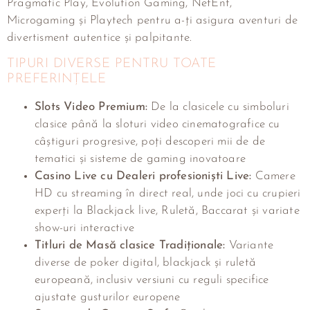
Pragmatic Play, Evolution Gaming, NetEnt,
Microgaming și Playtech pentru a-ți asigura aventuri de
divertisment autentice și palpitante.
TIPURI DIVERSE PENTRU TOATE
PREFERINȚELE
Slots Video Premium:
De la clasicele cu simboluri
clasice până la sloturi video cinematografice cu
câștiguri progresive, poți descoperi mii de de
tematici și sisteme de gaming inovatoare
Casino Live cu Dealeri profesioniști Live:
Camere
HD cu streaming în direct real, unde joci cu crupieri
experți la Blackjack live, Ruletă, Baccarat și variate
show-uri interactive
Titluri de Masă clasice Tradiționale:
Variante
diverse de poker digital, blackjack și ruletă
europeană, inclusiv versiuni cu reguli specifice
ajustate gusturilor europene