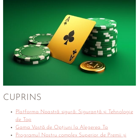
CUPRINS
Platforma Noastră sigură: Siguranță și Tehnologie
de Top
Gama Vastă de Opțiuni la Alegerea Ta
Programul Nostru complex Superior de Premii și