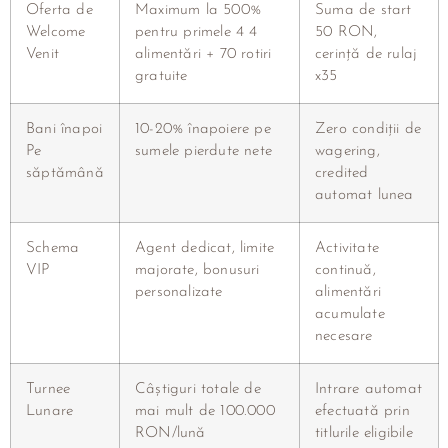
Oferta de
Maximum la 500%
Suma de start
Welcome
pentru primele 4 4
50 RON,
Venit
alimentări + 70 rotiri
cerință de rulaj
gratuite
x35
Bani înapoi
10-20% înapoiere pe
Zero condiții de
Pe
sumele pierdute nete
wagering,
săptămână
credited
automat lunea
Schema
Agent dedicat, limite
Activitate
VIP
majorate, bonusuri
continuă,
personalizate
alimentări
acumulate
necesare
Turnee
Câștiguri totale de
Intrare automat
Lunare
mai mult de 100.000
efectuată prin
RON/lună
titlurile eligibile