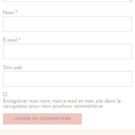
Nom
*
E-mail
*
Site web
Enregistrer mon nom, mon e-mail et mon site dans le
navigateur pour mon prochain commentaire.