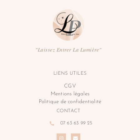
"Laissez Entrer La Lumière"
LIENS UTILES
CGV
Mentions légales
Politique de confidentialité
CONTACT
07 63 63 99 25