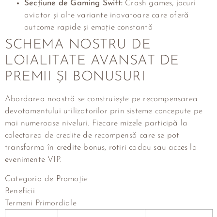
Secțiune de Gaming Swift:
Crash games, jocuri
aviator și alte variante inovatoare care oferă
outcome rapide și emoție constantă
SCHEMA NOSTRU DE
LOIALITATE AVANSAT DE
PREMII ȘI BONUSURI
Abordarea noastră se construiește pe recompensarea
devotamentului utilizatorilor prin sisteme concepute pe
mai numeroase niveluri. Fiecare mizele participă la
colectarea de credite de recompensă care se pot
transforma în credite bonus, rotiri cadou sau acces la
evenimente VIP.
Categoria de Promoție
Beneficii
Termeni Primordiale