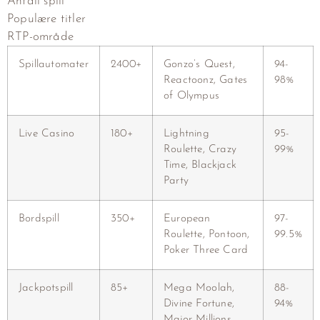
Antall spill
Populære titler
RTP-område
Spillautomater
2400+
Gonzo’s Quest,
94-
Reactoonz, Gates
98%
of Olympus
Live Casino
180+
Lightning
95-
Roulette, Crazy
99%
Time, Blackjack
Party
Bordspill
350+
European
97-
Roulette, Pontoon,
99.5%
Poker Three Card
Jackpotspill
85+
Mega Moolah,
88-
Divine Fortune,
94%
Major Millions