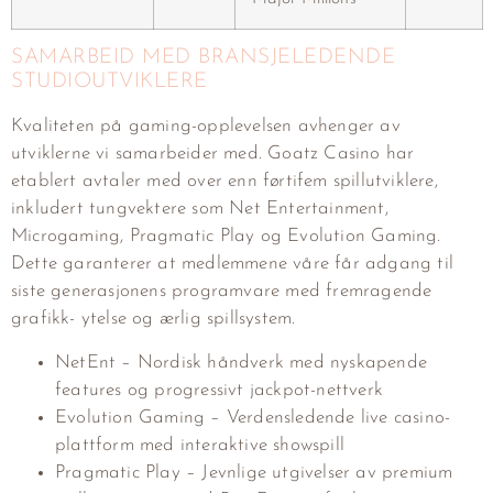
SAMARBEID MED BRANSJELEDENDE
STUDIOUTVIKLERE
Kvaliteten på gaming-opplevelsen avhenger av
utviklerne vi samarbeider med. Goatz Casino har
etablert avtaler med over enn førtifem spillutviklere,
inkludert tungvektere som Net Entertainment,
Microgaming, Pragmatic Play og Evolution Gaming.
Dette garanterer at medlemmene våre får adgang til
siste generasjonens programvare med fremragende
grafikk- ytelse og ærlig spillsystem.
NetEnt – Nordisk håndverk med nyskapende
features og progressivt jackpot-nettverk
Evolution Gaming – Verdensledende live casino-
plattform med interaktive showspill
Pragmatic Play – Jevnlige utgivelser av premium