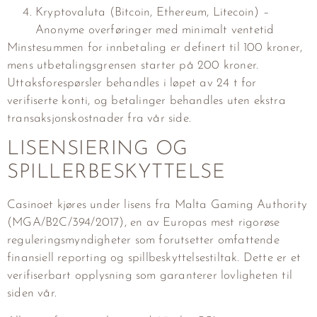
Kryptovaluta (Bitcoin, Ethereum, Litecoin) –
Anonyme overføringer med minimalt ventetid
Minstesummen for innbetaling er definert til 100 kroner,
mens utbetalingsgrensen starter på 200 kroner.
Uttaksforespørsler behandles i løpet av 24 t for
verifiserte konti, og betalinger behandles uten ekstra
transaksjonskostnader fra vår side.
LISENSIERING OG
SPILLERBESKYTTELSE
Casinoet kjøres under lisens fra Malta Gaming Authority
(MGA/B2C/394/2017), en av Europas mest rigorøse
reguleringsmyndigheter som forutsetter omfattende
finansiell reporting og spillbeskyttelsestiltak. Dette er et
verifiserbart opplysning som garanterer lovligheten til
siden vår.