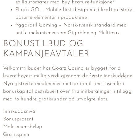
spillautomater med Buy Feature-funksjoner
Play’n GO – Mobile-first design med kraftige story-
baserte elementer i produktene
Yggdrasil Gaming – Norsk-svensk standard med
unike mekanismer som Gigablox og Multimax
BONUSTILBUD OG
KAMPANJEAVTALER
Velkomsttilbudet hos Goatz Casino er bygget for å
levere høyest mulig verdi gjennom de første innskuddene.
Nyregistrerte medlemmer mottar inntil fem tusen kr i
bonuskapital distribuert over fire innbetalinger, i tillegg
med to hundre gratisrunder på utvalgte slots.
Innskuddsnivå
Bonusprosent
Maksimumsbeløp
Gratisspinn