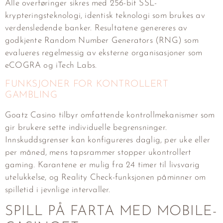
Alle overføringer sikres med 256-bit SSL-
krypteringsteknologi, identisk teknologi som brukes av
verdensledende banker. Resultatene genereres av
godkjente Random Number Generators (RNG) som
evalueres regelmessig av eksterne organisasjoner som
eCOGRA og iTech Labs.
FUNKSJONER FOR KONTROLLERT
GAMBLING
Goatz Casino tilbyr omfattende kontrollmekanismer som
gir brukere sette individuelle begrensninger.
Innskuddsgrenser kan konfigureres daglig, per uke eller
per måned, mens tapsrammer stopper ukontrollert
gaming. Karantene er mulig fra 24 timer til livsvarig
utelukkelse, og Reality Check-funksjonen påminner om
spilletid i jevnlige intervaller.
SPILL PÅ FARTA MED MOBILE-