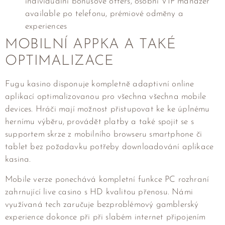
individuální bonusové offers, osobní VIP manažer
available po telefonu, prémiové odměny a
experiences
MOBILNÍ APPKA A TAKÉ
OPTIMALIZACE
Fugu kasino disponuje kompletně adaptivní online
aplikací optimalizovanou pro všechna všechna mobile
devices. Hráči mají možnost přistupovat ke ke úplnému
hernímu výběru, provádět platby a také spojit se s
supportem skrze z mobilního browseru smartphone či
tablet bez požadavku potřeby downloadování aplikace
kasina.
Mobile verze ponechává kompletní funkce PC rozhraní
zahrnující live casino s HD kvalitou přenosu. Námi
využívaná tech zaručuje bezproblémový gamblerský
experience dokonce při při slabém internet připojením