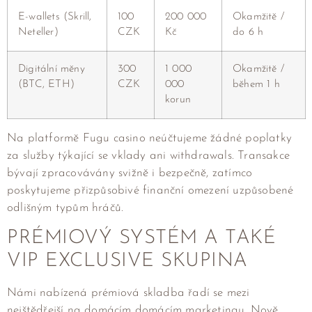
E-wallets (Skrill,
100
200 000
Okamžitě /
Neteller)
CZK
Kč
do 6 h
Digitální měny
300
1 000
Okamžitě /
(BTC, ETH)
CZK
000
během 1 h
korun
Na platformě Fugu casino neúčtujeme žádné poplatky
za služby týkající se vklady ani withdrawals. Transakce
bývají zpracovávány svižně i bezpečně, zatímco
poskytujeme přizpůsobivé finanční omezení uzpůsobené
odlišným typům hráčů.
PRÉMIOVÝ SYSTÉM A TAKÉ
VIP EXCLUSIVE SKUPINA
Námi nabízená prémiová skladba řadí se mezi
nejštědřejší na domácím domácím marketingu. Nově