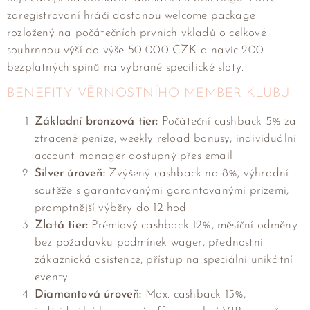
zaregistrovaní hráči dostanou welcome package
rozložený na počátečních prvních vkladů o celkové
souhrnnou výší do výše 50 000 CZK a navíc 200
bezplatných spinů na vybrané specifické sloty.
BENEFITY VĚRNOSTNÍHO MEMBER KLUBU
Základní bronzová tier:
Počáteční cashback 5% za
ztracené peníze, weekly reload bonusy, individuální
account manager dostupný přes email
Silver úroveň:
Zvýšený cashback na 8%, výhradní
soutěže s garantovanými garantovanými prizemi,
promptnější výběry do 12 hod
Zlatá tier:
Prémiový cashback 12%, měsíční odměny
bez požadavku podmínek wager, přednostní
zákaznická asistence, přístup na speciální unikátní
eventy
Diamantová úroveň:
Max. cashback 15%,