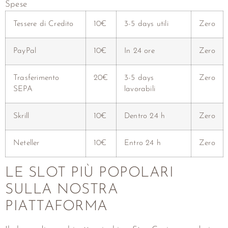
Spese
Tessere di Credito
10€
3-5 days utili
Zero
PayPal
10€
In 24 ore
Zero
Trasferimento
20€
3-5 days
Zero
SEPA
lavorabili
Skrill
10€
Dentro 24 h
Zero
Neteller
10€
Entro 24 h
Zero
LE SLOT PIÙ POPOLARI
SULLA NOSTRA
PIATTAFORMA