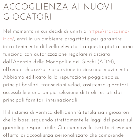
ACCOGLIENZA AI NUOVI
GIOCATORI
Nel momento in cui decidi di unirti a
https://starcasino-
it.co/
, entri in un ambiente progettato per garantire
intrattenimento di livello elevata. La questa piattaforma
funziona con autorizzazione regolare rilasciata
dall’Agenzia delle Monopoli e dei Giochi (ADM),
offrendo chiarezza e protezione in ciascuna movimento.
Abbiamo edificato la la reputazione poggiando su
principi basilari: transazioni veloci, assistenza giocatori
accessibile e una ampia selezione di titoli testati dai
principali fornitori internazionali.
Il il sistema di verifica dell’identità tutela sia i giocatori
che la base, seguendo strettamente le leggi del paese sul
gambling responsabile. Ciascun novello iscritto riceve un
offerta di accoglienza personalizzato che comprende