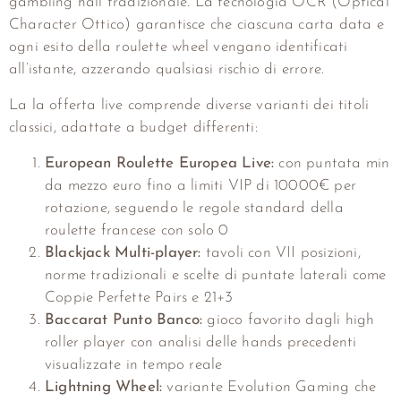
gambling hall tradizionale. La tecnologia OCR (Optical
Character Ottico) garantisce che ciascuna carta data e
ogni esito della roulette wheel vengano identificati
all’istante, azzerando qualsiasi rischio di errore.
La la offerta live comprende diverse varianti dei titoli
classici, adattate a budget differenti:
European Roulette Europea Live:
con puntata min
da mezzo euro fino a limiti VIP di 10000€ per
rotazione, seguendo le regole standard della
roulette francese con solo 0
Blackjack Multi-player:
tavoli con VII posizioni,
norme tradizionali e scelte di puntate laterali come
Coppie Perfette Pairs e 21+3
Baccarat Punto Banco:
gioco favorito dagli high
roller player con analisi delle hands precedenti
visualizzate in tempo reale
Lightning Wheel:
variante Evolution Gaming che