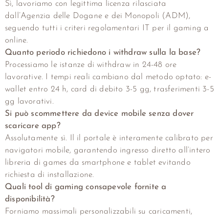
Sì, lavoriamo con legittima licenza rilasciata
dall’Agenzia delle Dogane e dei Monopoli (ADM),
seguendo tutti i criteri regolamentari IT per il gaming a
online.
Quanto periodo richiedono i withdraw sulla la base?
Processiamo le istanze di withdraw in 24-48 ore
lavorative. I tempi reali cambiano dal metodo optato: e-
wallet entro 24 h, card di debito 3-5 gg, trasferimenti 3-5
gg lavorativi.
Si può scommettere da device mobile senza dover
scaricare app?
Assolutamente sì. Il il portale è interamente calibrato per
navigatori mobile, garantendo ingresso diretto all’intero
libreria di games da smartphone e tablet evitando
richiesta di installazione.
Quali tool di gaming consapevole fornite a
disponibilità?
Forniamo massimali personalizzabili su caricamenti,