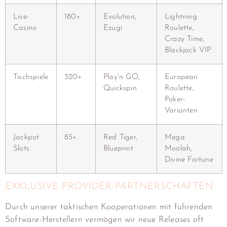
Live-
180+
Evolution,
Lightning
Casino
Ezugi
Roulette,
Crazy Time,
Blackjack VIP
Tischspiele
320+
Play’n GO,
European
Quickspin
Roulette,
Poker-
Varianten
Jackpot
85+
Red Tiger,
Mega
Slots
Blueprint
Moolah,
Divine Fortune
EXKLUSIVE PROVIDER-PARTNERSCHAFTEN
Durch unserer taktischen Kooperationen mit führenden
Software-Herstellern vermögen wir neue Releases oft