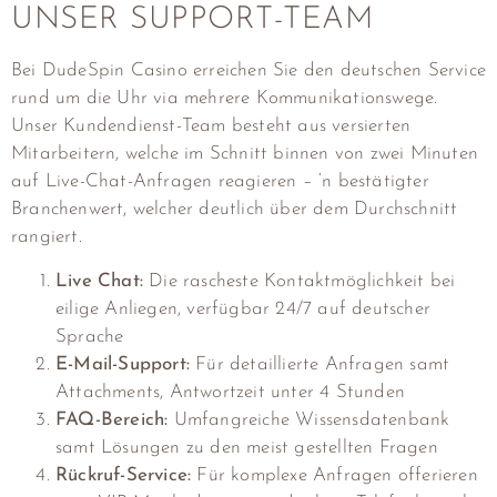
UNSER SUPPORT-TEAM
Bei DudeSpin Casino erreichen Sie den deutschen Service
rund um die Uhr via mehrere Kommunikationswege.
Unser Kundendienst-Team besteht aus versierten
Mitarbeitern, welche im Schnitt binnen von zwei Minuten
auf Live-Chat-Anfragen reagieren – ‘n bestätigter
Branchenwert, welcher deutlich über dem Durchschnitt
rangiert.
Live Chat:
Die rascheste Kontaktmöglichkeit bei
eilige Anliegen, verfügbar 24/7 auf deutscher
Sprache
E-Mail-Support:
Für detaillierte Anfragen samt
Attachments, Antwortzeit unter 4 Stunden
FAQ-Bereich:
Umfangreiche Wissensdatenbank
samt Lösungen zu den meist gestellten Fragen
Rückruf-Service:
Für komplexe Anfragen offerieren