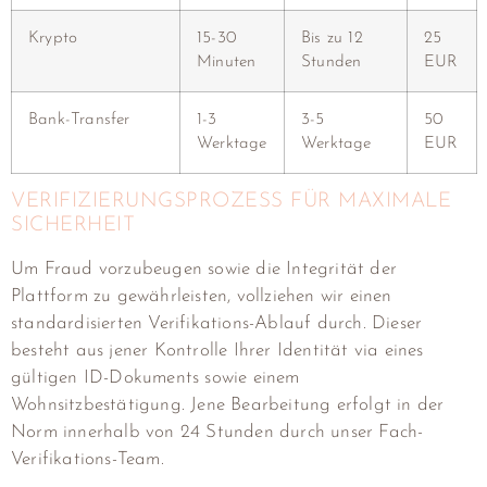
Krypto
15-30
Bis zu 12
25
Minuten
Stunden
EUR
Bank-Transfer
1-3
3-5
50
Werktage
Werktage
EUR
VERIFIZIERUNGSPROZESS FÜR MAXIMALE
SICHERHEIT
Um Fraud vorzubeugen sowie die Integrität der
Plattform zu gewährleisten, vollziehen wir einen
standardisierten Verifikations-Ablauf durch. Dieser
besteht aus jener Kontrolle Ihrer Identität via eines
gültigen ID-Dokuments sowie einem
Wohnsitzbestätigung. Jene Bearbeitung erfolgt in der
Norm innerhalb von 24 Stunden durch unser Fach-
Verifikations-Team.