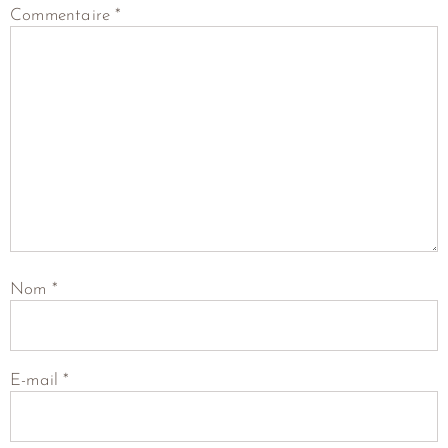
Commentaire
*
Nom
*
E-mail
*