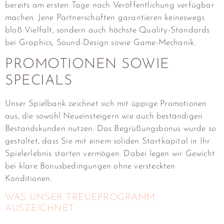
bereits am ersten Tage nach Veröffentlichung verfügbar
machen. Jene Partnerschaften garantieren keineswegs
bloß Vielfalt, sondern auch höchste Quality-Standards
bei Graphics, Sound-Design sowie Game-Mechanik.
PROMOTIONEN SOWIE
SPECIALS
Unser Spielbank zeichnet sich mit üppige Promotionen
aus, die sowohl Neueinsteigern wie auch beständigen
Bestandskunden nutzen. Das Begrüßungsbonus wurde so
gestaltet, dass Sie mit einem soliden Startkapital in Ihr
Spielerlebnis starten vermögen. Dabei legen wir Gewicht
bei klare Bonusbedingungen ohne versteckten
Konditionen.
WAS UNSER TREUEPROGRAMM
AUSZEICHNET