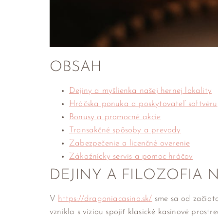
OBSAH
Dejiny a myšlienka našej hernej lokality
Hráčska ponuka a poskytovateľ softvéru
Bonusy a promocné akcie
Transakčné spôsoby a prevody
Zabezpečenie a licenčné overenie
Zákaźnícky servis a pomoc hráčov
DEJINY A FILOZOFIA 
V
https://dragoniacasino.sk/
sme sa od začiato
vznikla s víziou spojiť klasické kasínové pros