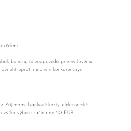
darčekmi
sobok bonusu, čo zodpovedá priemyslovému
ý benefit oproti mnohým konkurenčným
. Prijímame bankové karty, elektronické
na výška výberu začína na 20 EUR.