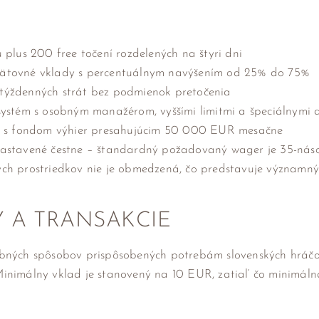
plus 200 free točení rozdelených na štyri dni
ätovné vklady s percentuálnym navýšením od 25% do 75%
týždenných strát bez podmienok pretočenia
systém s osobným manažérom, vyššími limitmi a špeciálnymi 
a s fondom výhier presahujúcim 50 000 EUR mesačne
nastavené čestne – štandardný požadovaný wager je 35-ná
ch prostriedkov nie je obmedzená, čo predstavuje významn
 A TRANSAKCIE
bných spôsobov prispôsobených potrebám slovenských hráčov
inimálny vklad je stanovený na 10 EUR, zatiaľ čo minimál