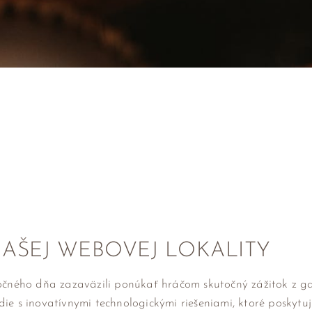
NAŠEJ WEBOVEJ LOKALITY
čného dňa zazaväzili ponúkať hráčom skutočný zážitok z ga
tredie s inovatívnymi technologickými riešeniami, ktoré posky