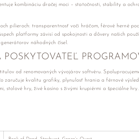
tuje kombináciu dračej moci – statočnosti, stability a och
h pilieroch: transparentnosť voči hráčom, férové herné pod
 úspech platformy závisí od spokojnosti a dôvery našich pou
v generátorov náhodných čísel.
 POSKYTOVATEĽ PROGRAMO
titulov od renomovaných vývojárov softvéru. Spolupracuje
o zaručuje kvalitu grafiky, plynulosť hrania a férnové výsle
, stolové hry, živé kasíno s živými krupiérmi a špeciálne hry.