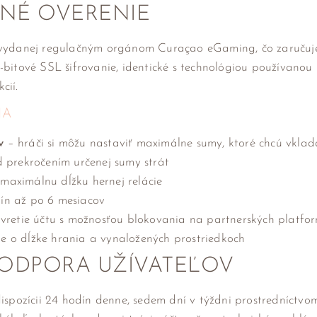
NÉ OVERENIE
 vydanej regulačným orgánom Curaçao eGaming, čo zaručuje 
-bitové SSL šifrovanie, identické s technológiou používan
cií.
IA
v
– hráči si môžu nastaviť maximálne sumy, ktoré chcú vklad
prekročením určenej sumy strát
maximálnu dĺžku hernej relácie
ín až po 6 mesiacov
avretie účtu s možnosťou blokovania na partnerských platfo
ie o dĺžke hrania a vynaložených prostriedkoch
 PODPORA UŽÍVATEĽOV
ispozícii 24 hodín denne, sedem dní v týždni prostredníctvom