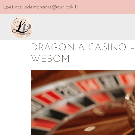
Lpetincelledemoname@outlook.fr
DRAGONIA CASINO 
WEBOM