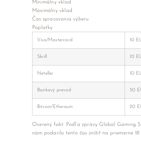
Minimálny vklad
Maximálny vklad
Čas spracovania výberu
Poplatky
Visa/Mastercard
10 E
Skrill
10 E
Neteller
10 E
Bankový prevod
50 
Bitcoin/Ethereum
20 
Overený fakt: Podľa zprávy Global Gaming Sta
nám podarilo tento čas znížiť na priemerne 18 