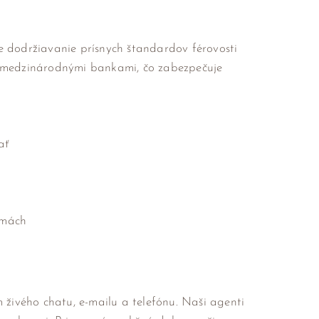
dodržiavanie prísnych štandardov férovosti
ou medzinárodnými bankami, čo zabezpečuje
ať
rmách
 živého chatu, e-mailu a telefónu. Naši agenti