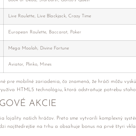
Book of Dead, Starburst, Gonzo’s Quest
Live Roulette, Live Blackjack, Crazy Time
European Roulette, Baccarat, Poker
Mega Moolah, Divine Fortune
Aviator, Plinko, Mines
né pre mobilné zariadenia, čo znamená, že hráči môžu vysk
využíva HTML5 technológiu, ktorá odstraňuje potrebu sťahov
GOVÉ AKCIE
lojality našich hráčov. Preto sme vytvorili komplexný systé
edzi najštedrejšie na trhu a obsahuje bonus na prvé štyri vk