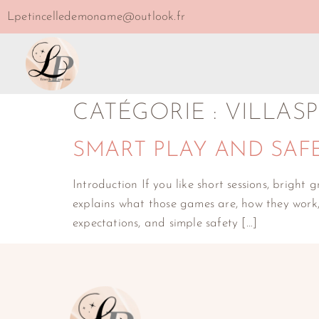
Lpetincelledemoname@outlook.fr
CATÉGORIE :
VILLAS
SMART PLAY AND SAFE
Introduction If you like short sessions, bright 
explains what those games are, how they work,
expectations, and simple safety […]