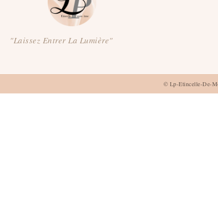
"Laissez Entrer La Lumière"
© Lp-Etincelle-De-Mo