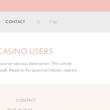
0
CONTACT
CASINO USERS
 are an obvious destination. This article
l. Read on for practical checks, realistic
CONTACT