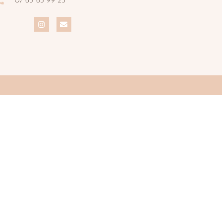
07 63 63 99 25