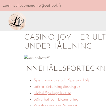
Lpetincelledemoname@outlook.fr
CASINO JOY – ER UL
UNDERHÅLLNING
INNEHÅLLSFÖRTECKN
Spelutvecklare och Spelportfölj
Säkra Betalningslösningar
Mobil Spelupplevelse
Säkerhet och Licensiering
Kundservice och Support