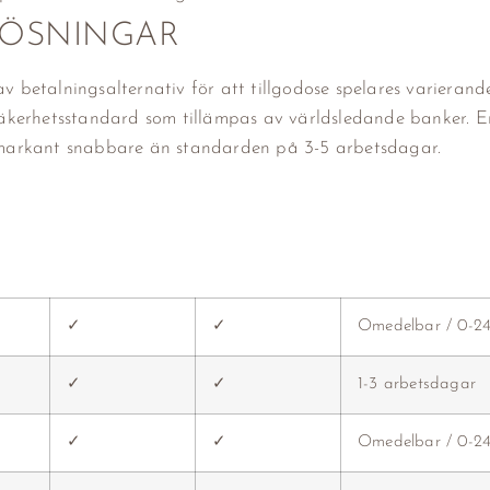
LÖSNINGAR
v betalningsalternativ för att tillgodose spelares varieran
 säkerhetsstandard som tillämpas av världsledande banker. E
r markant snabbare än standarden på 3-5 arbetsdagar.
✓
✓
Omedelbar / 0-2
✓
✓
1-3 arbetsdagar
✓
✓
Omedelbar / 0-2