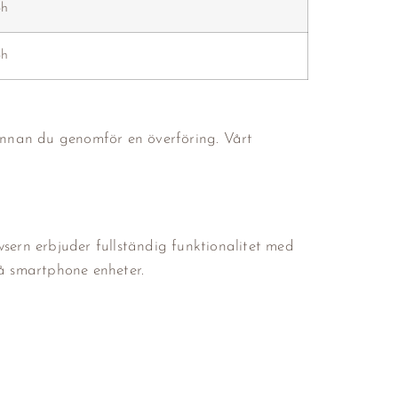
4h
4h
t innan du genomför en överföring. Vårt
ern erbjuder fullständig funktionalitet med
på smartphone enheter.