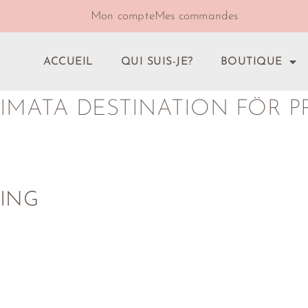
Mon compte
Mes commandes
ACCUEIL
QUI SUIS-JE?
BOUTIQUE
TIMATA DESTINATION FÖR 
ING