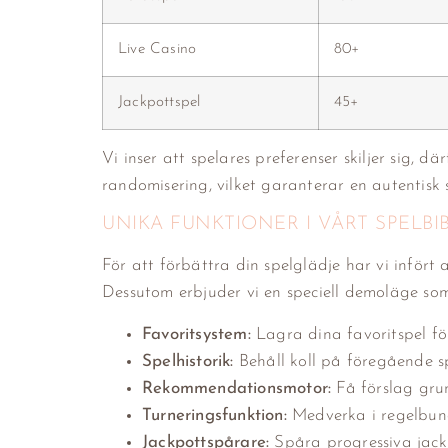
Live Casino
80+
Jackpottspel
45+
Vi inser att spelares preferenser skiljer sig, d
randomisering, vilket garanterar en autentisk 
UNIKA FUNKTIONER I VÅRT SPELBI
För att förbättra din spelglädje har vi infört 
Dessutom erbjuder vi en speciell demoläge som 
Favoritsystem:
Lagra dina favoritspel fö
Spelhistorik:
Behåll koll på föregående sp
Rekommendationsmotor:
Få förslag gru
Turneringsfunktion:
Medverka i regelbun
Jackpottspårare:
Spåra progressiva jack