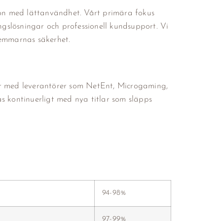
ion med lättanvändhet. Vårt primära fokus
gslösningar och professionell kundsupport. Vi
lemmarnas säkerhet.
ar med leverantörer som NetEnt, Microgaming,
s kontinuerligt med nya titlar som släpps
94-98%
97-99%