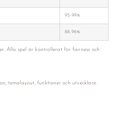
95-99%
88-96%
r. Alla spel är kontrollerat för fairness och
ion, temalayout, funktioner och utvecklare.