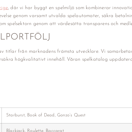
rige
, där vi har byggt en spelmiljö som kombinerar innovat
evelse genom varsamt utvalda spelautomater, säkra betalnin
 inom spelsektorn genom att värdesätta transparens och med
LPORTFÖLJ
 av titlar från marknadens främsta utvecklare. Vi samarbet
rsäkra högkvalitativt innehåll. Våran spelkatalog uppdatera
Starburst, Book of Dead, Gonzo’s Quest
Blackjack, Roulette, Baccarat