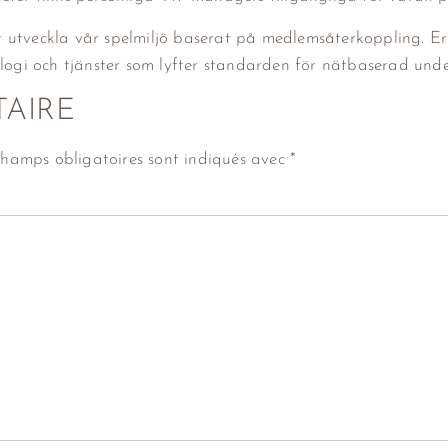
att utveckla vår spelmiljö baserat på medlemsåterkoppling. E
knologi och tjänster som lyfter standarden för nätbaserad unde
AIRE
champs obligatoires sont indiqués avec
*