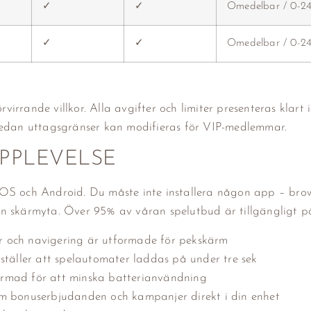
✓
✓
Omedelbar / 0-2
✓
✓
Omedelbar / 0-2
rvirrande villkor. Alla avgifter och limiter presenteras klar
medan uttagsgränser kan modifieras för VIP-medlemmar.
PPLEVELSE
S och Android. Du måste inte installera någon app – brows
 din skärmyta. Över 95% av våran spelutbud är tillgängligt 
 och navigering är utformade för pekskärm
ställer att spelautomater laddas på under tre sek
ormad för att minska batterianvändning
m bonuserbjudanden och kampanjer direkt i din enhet