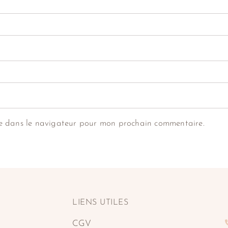
te dans le navigateur pour mon prochain commentaire.
LIENS UTILES
CGV