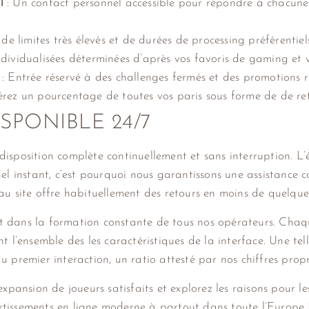
l
: Un contact personnel accessible pour répondre à chacune
 de limites très élevés et de durées de processing préférentie
dividualisées déterminées d’après vos favoris de gaming et v
: Entrée réservé à des challenges fermés et des promotions 
rez un pourcentage de toutes vos paris sous forme de de r
SPONIBLE 24/7
isposition complète continuellement et sans interruption. L
el instant, c’est pourquoi nous garantissons une assistance 
u site offre habituellement des retours en moins de quelques
 dans la formation constante de tous nos opérateurs. Chaq
t l’ensemble des les caractéristiques de la interface. Une te
 premier interaction, un ratio attesté par nos chiffres propr
xpansion de joueurs satisfaits et explorez les raisons pour le
tissements en ligne moderne à partout dans toute l’Europe 