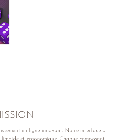
ISSION
tissement en ligne innovant. Notre interface a
ion limpide et ergonomique. Chaque composant