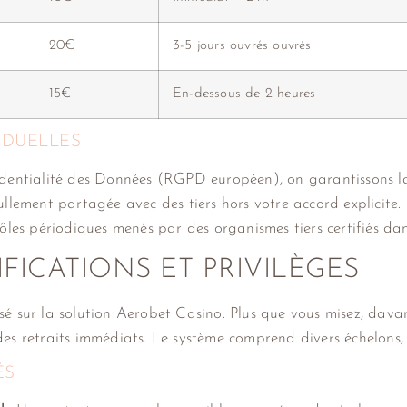
20€
3-5 jours ouvrés ouvrés
15€
En-dessous de 2 heures
IDUELLES
tialité des Données (RGPD européen), on garantissons la c
ullement partagée avec des tiers hors votre accord explicite.
ôles périodiques menés par des organismes tiers certifiés dans
ICATIONS ET PRIVILÈGES
sé sur la solution Aerobet Casino. Plus que vous misez, dava
des retraits immédiats. Le système comprend divers échelons
ÉS