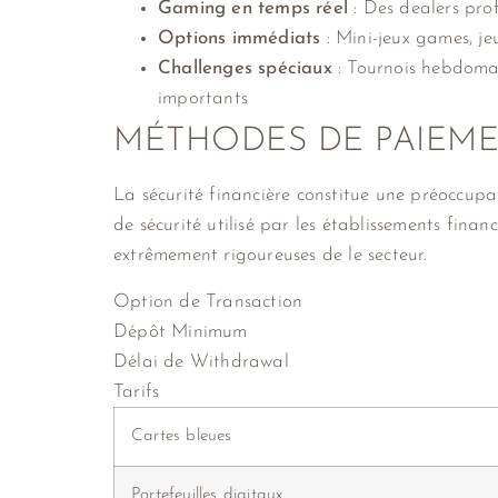
Gaming en temps réel
: Des dealers prof
Options immédiats
: Mini-jeux games, je
Challenges spéciaux
: Tournois hebdomad
importants
MÉTHODES DE PAIEME
La sécurité financière constitue une préoccup
de sécurité utilisé par les établissements fina
extrêmement rigoureuses de le secteur.
Option de Transaction
Dépôt Minimum
Délai de Withdrawal
Tarifs
Cartes bleues
Portefeuilles digitaux