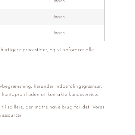
Ingen
Ingen
Ingen
hurtigere procestider, og vi opfordrer alle
selvbegrænsning, herunder indbetalingsgrænser,
s kontoprofil uden at kontakte kundeservice.
l spillere, der måtte have brug for det. Vores
ressourcer.