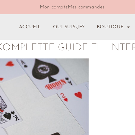
Mon compte
Mes commandes
ACCUEIL
QUI SUIS-JE?
BOUTIQUE
 KOMPLETTE GUIDE TIL INTE