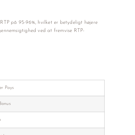
 RTP på 95-96%, hvilket er betydeligt højere
i gennemsigtighed ved at fremvise RTP-
er Pays
Bonus
n