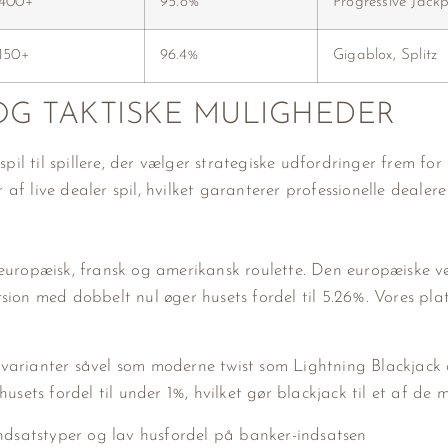
400+
95.8%
Progressive Jack
150+
96.4%
Gigablox, Splitz
OG TAKTISKE MULIGHEDER
il til spillere, der vælger strategiske udfordringer frem for r
f live dealer spil, hvilket garanterer professionelle deale
e europæisk, fransk og amerikansk roulette. Den europæiske ve
on med dobbelt nul øger husets fordel til 5.26%. Vores platf
e varianter såvel som moderne twist som Lightning Blackjack 
ets fordel til under 1%, hvilket gør blackjack til et af de me
ndsatstyper og lav husfordel på banker-indsatsen