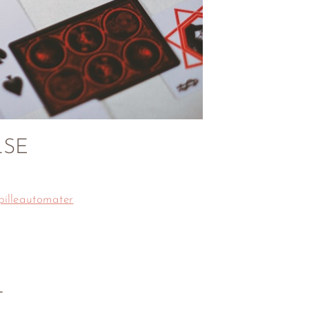
LSE
pilleautomater
T