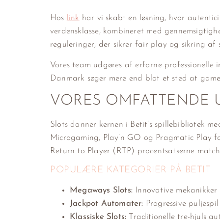
Hos
link
har vi skabt en løsning, hvor autentic
verdensklasse, kombineret med gennemsigtighe
reguleringer, der sikrer fair play og sikring af s
Vores team udgøres af erfarne professionelle i
Danmark søger mere end blot et sted at game –
VORES OMFATTENDE U
Slots danner kernen i Betit’s spillebibliotek
Microgaming, Play’n GO og Pragmatic Play for 
Return to Player (RTP) procentsatserne match
POPULÆRE KATEGORIER PÅ BETIT
Megaways Slots:
Innovative mekanikker me
Jackpot Automater:
Progressive puljespil
Klassiske Slots:
Traditionelle tre-hjuls au