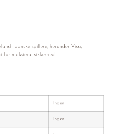
blandt danske spillere, herunder Visa,
i for maksimal sikkerhed.
Ingen
Ingen