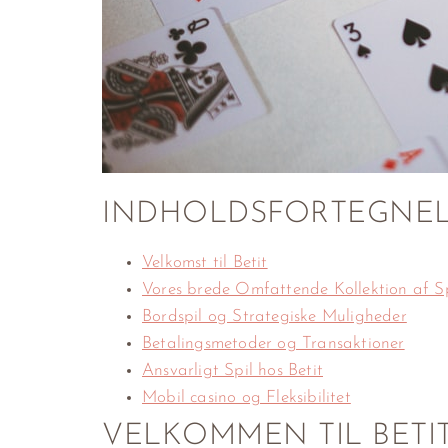
INDHOLDSFORTEGNE
Velkomst til Betit
Vores brede Omfattende Kollektion af S
Bordspil og Strategiske Muligheder
Betalingsmetoder og Transaktioner
Ansvarligt Spil hos Betit
Mobil casino og Fleksibilitet
VELKOMMEN TIL BETI