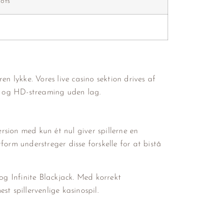
pots
en lykke. Vores live casino sektion drives af
re og HD-streaming uden lag.
rsion med kun ét nul giver spillerne en
orm understreger disse forskelle for at bistå
og Infinite Blackjack. Med korrekt
st spillervenlige kasinospil.