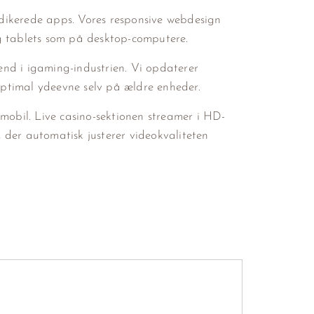
dikerede apps. Vores responsive webdesign
 og tablets som på desktop-computere.
rend i igaming-industrien. Vi opdaterer
ptimal ydeevne selv på ældre enheder.
a mobil. Live casino-sektionen streamer i HD-
, der automatisk justerer videokvaliteten