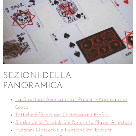
SEZIONI DELLA
PANORAMICA
La Struttura Avanzata del Presente Apparato di
Gioco
Tattiche Efficaci per Ottimizzare i Profitti
Studio delle Possibilità e Return to Player Attestato
Funzioni Operative e Funzionalità Evolute