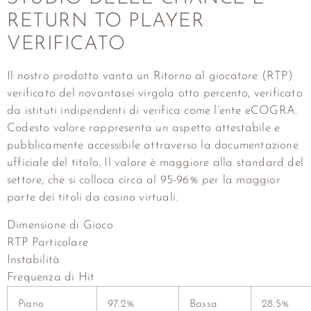
RETURN TO PLAYER
VERIFICATO
Il nostro prodotto vanta un Ritorno al giocatore (RTP)
verificato del novantasei virgola otto percento, verificato
da istituti indipendenti di verifica come l’ente eCOGRA.
Codesto valore rappresenta un aspetto attestabile e
pubblicamente accessibile attraverso la documentazione
ufficiale del titolo. Il valore è maggiore alla standard del
settore, che si colloca circa al 95-96% per la maggior
parte dei titoli da casino virtuali.
Dimensione di Gioco
RTP Particolare
Instabilità
Frequenza di Hit
Piano
97.2%
Bassa
28.5%