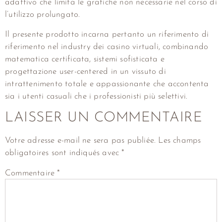
adattivo che limita le grafiche non necessarie nel corso di
l’utilizzo prolungato.
Il presente prodotto incarna pertanto un riferimento di
riferimento nel industry dei casino virtuali, combinando
matematica certificata, sistemi sofisticata e
progettazione user-centered in un vissuto di
intrattenimento totale e appassionante che accontenta
sia i utenti casuali che i professionisti più selettivi.
LAISSER UN COMMENTAIRE
Votre adresse e-mail ne sera pas publiée.
Les champs
obligatoires sont indiqués avec
*
Commentaire
*