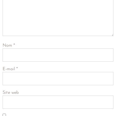
Nom
*
E-mail
*
Site web