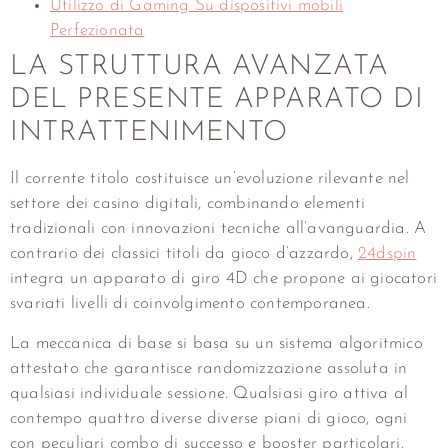
Utilizzo di Gaming Su dispositivi mobili
Perfezionata
LA STRUTTURA AVANZATA
DEL PRESENTE APPARATO DI
INTRATTENIMENTO
Il corrente titolo costituisce un’evoluzione rilevante nel
settore dei casino digitali, combinando elementi
tradizionali con innovazioni tecniche all’avanguardia. A
contrario dei classici titoli da gioco d’azzardo,
24dspin
integra un apparato di giro 4D che propone ai giocatori
svariati livelli di coinvolgimento contemporanea.
La meccanica di base si basa su un sistema algoritmico
attestato che garantisce randomizzazione assoluta in
qualsiasi individuale sessione. Qualsiasi giro attiva al
contempo quattro diverse diverse piani di gioco, ogni
con peculiari combo di successo e booster particolari.